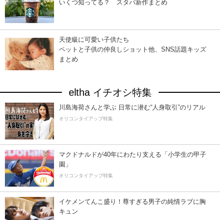
いくつ知ってる？ スタバ新作まとめ
天使級に可愛い子供たち
ペットと子供の仲良しショット他、SNS話題キッズ
まとめ
eltha イチオシ特集
川島海荷さんと学ぶ 日常に潜む“人身取引”のリアル
オリコンタイアップ特集
マクドナルドが40年にわたり支える「小学生の甲子
園」
オリコンタイアップ特集
イケメンてんこ盛り！尊すぎる男子の純情ラブに胸
キュン