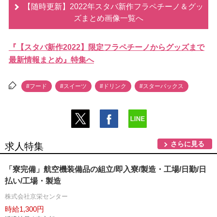
【随時更新】2022年スタバ新作フラペチーノ＆グッ
ズまとめ画像一覧へ
『【スタバ新作2022】限定フラペチーノからグッズまで
最新情報まとめ』特集へ
#フード
#スイーツ
#ドリンク
#スターバックス
さらに見る
求人特集
「寮完備」航空機装備品の組立/即入寮/製造・工場/日勤/日
払い/工場・製造
株式会社京栄センター
時給1,300円