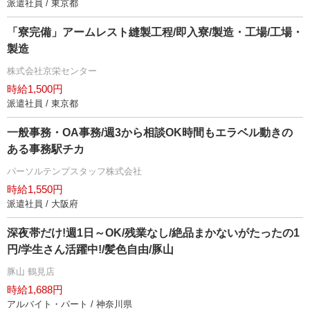
派遣社員 / 東京都
「寮完備」アームレスト縫製工程/即入寮/製造・工場/工場・
製造
株式会社京栄センター
時給1,500円
派遣社員 / 東京都
一般事務・OA事務/週3から相談OK時間もエラベル動きの
ある事務駅チカ
パーソルテンプスタッフ株式会社
時給1,550円
派遣社員 / 大阪府
深夜帯だけ!週1日～OK/残業なし/絶品まかないがたったの1
円/学生さん活躍中!/髪色自由/豚山
豚山 鶴見店
時給1,688円
アルバイト・パート / 神奈川県