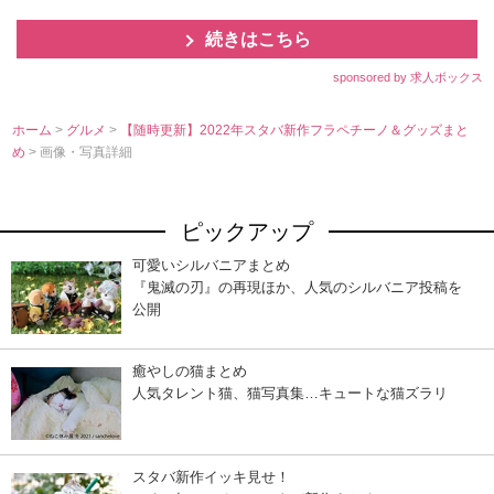
続きはこちら
sponsored by 求人ボックス
ホーム
>
グルメ
>
【随時更新】2022年スタバ新作フラペチーノ＆グッズまと
め
> 画像・写真詳細
ピックアップ
可愛いシルバニアまとめ
『鬼滅の刃』の再現ほか、人気のシルバニア投稿を
公開
癒やしの猫まとめ
人気タレント猫、猫写真集…キュートな猫ズラリ
スタバ新作イッキ見せ！