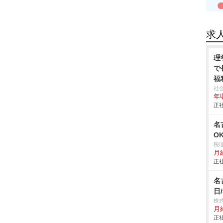
求
理
で
福
社
年収
正社
名
O
税
月
正社
名
日
株
月給
正社