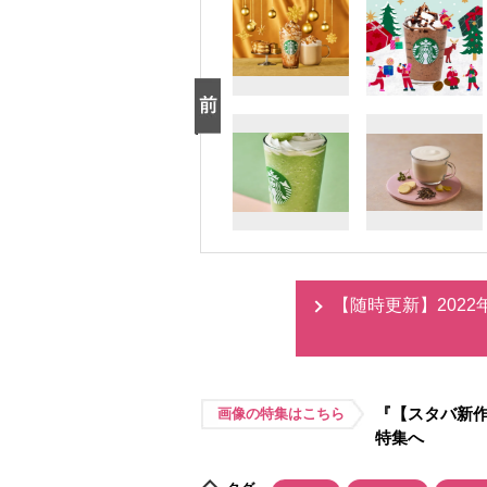
【随時更新】202
『【スタバ新作
画像の特集はこちら
特集へ