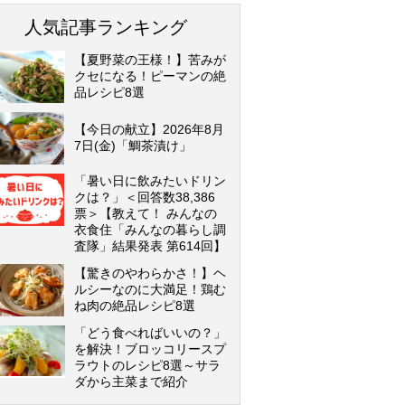
人気記事ランキング
【夏野菜の王様！】苦みが
クセになる！ピーマンの絶
品レシピ8選
【今日の献立】2026年8月
7日(金)「鯛茶漬け」
「暑い日に飲みたいドリン
クは？」＜回答数38,386
票＞【教えて！ みんなの
衣食住「みんなの暮らし調
査隊」結果発表 第614回】
【驚きのやわらかさ！】ヘ
ルシーなのに大満足！鶏む
ね肉の絶品レシピ8選
「どう食べればいいの？」
を解決！ブロッコリースプ
ラウトのレシピ8選～サラ
ダから主菜まで紹介