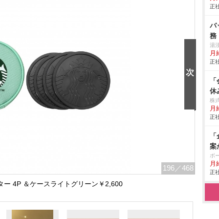
正社
バ
務
湯
月給
正社
「
休
株式
月
正社
「
案
ボ
月給
196
／468
正社
ー 4P ＆ケースライトグリーン￥2,600