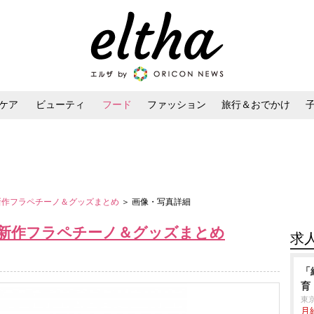
ケア
ビューティ
フード
ファッション
旅行＆おでかけ
ンケア
ダイエット・ボディケア
ヘアスタイル・ヘアアレンジ
バ新作フラペチーノ＆グッズまとめ
＞ 画像・写真詳細
バ新作フラペチーノ＆グッズまとめ
求
「
育
東
月給