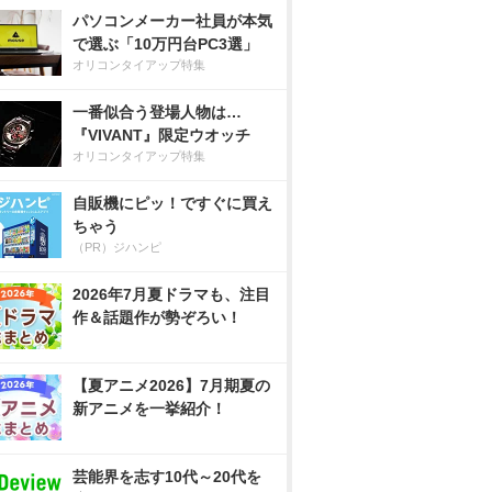
パソコンメーカー社員が本気
で選ぶ「10万円台PC3選」
オリコンタイアップ特集
一番似合う登場人物は…
『VIVANT』限定ウオッチ
オリコンタイアップ特集
自販機にピッ！ですぐに買え
ちゃう
（PR）ジハンピ
2026年7月夏ドラマも、注目
作＆話題作が勢ぞろい！
【夏アニメ2026】7月期夏の
新アニメを一挙紹介！
芸能界を志す10代～20代を