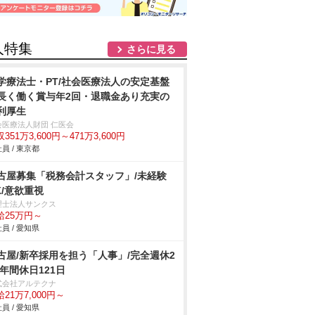
人特集
さらに見る
学療法士・PT/社会医療法人の安定基盤
長く働く賞与年2回・退職金あり充実の
利厚生
会医療法人財団 仁医会
351万3,600円～471万3,600円
員 / 東京都
古屋募集「税務会計スタッフ」/未経験
K/意欲重視
理士法人サンクス
給25万円～
員 / 愛知県
古屋/新卒採用を担う「人事」/完全週休2
/年間休日121日
式会社アルテクナ
21万7,000円～
員 / 愛知県