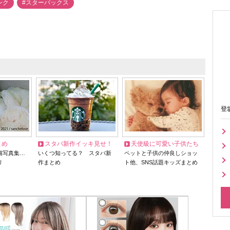
ンク
#スターバックス
登
とめ
スタバ新作イッキ見せ！
天使級に可愛い子供たち
猫写真集…
いくつ知ってる？ スタバ新
ペットと子供の仲良しショッ
リ
作まとめ
ト他、SNS話題キッズまとめ