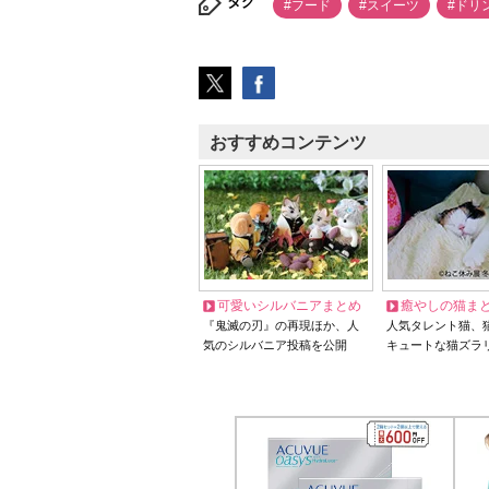
タグ
#フード
#スイーツ
#ドリ
おすすめコンテンツ
可愛いシルバニアまとめ
癒やしの猫ま
『鬼滅の刃』の再現ほか、人
人気タレント猫、
気のシルバニア投稿を公開
キュートな猫ズラ