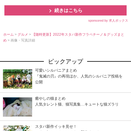
続きはこちら
sponsored by 求人ボックス
ホーム
>
グルメ
>
【随時更新】2022年スタバ新作フラペチーノ＆グッズまと
め
> 画像・写真詳細
ピックアップ
可愛いシルバニアまとめ
『鬼滅の刃』の再現ほか、人気のシルバニア投稿を
公開
癒やしの猫まとめ
人気タレント猫、猫写真集…キュートな猫ズラリ
スタバ新作イッキ見せ！