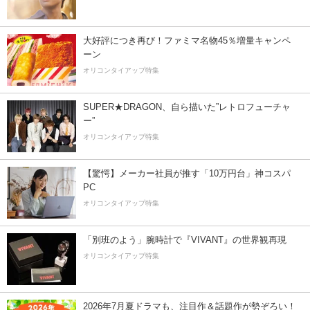
大好評につき再び！ファミマ名物45％増量キャンペ
ーン
オリコンタイアップ特集
SUPER★DRAGON、自ら描いた”レトロフューチャ
ー”
オリコンタイアップ特集
【驚愕】メーカー社員が推す「10万円台」神コスパ
PC
オリコンタイアップ特集
「別班のよう」腕時計で『VIVANT』の世界観再現
オリコンタイアップ特集
2026年7月夏ドラマも、注目作＆話題作が勢ぞろい！