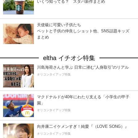
いくつ知ってる？ スタバ新作まとめ
天使級に可愛い子供たち
ペットと子供の仲良しショット他、SNS話題キッズ
まとめ
eltha イチオシ特集
川島海荷さんと学ぶ 日常に潜む“人身取引”のリアル
オリコンタイアップ特集
マクドナルドが40年にわたり支える「小学生の甲子
園」
オリコンタイアップ特集
向井康二イケメンすぎ！純愛『（LOVE SONG）』
オリコンタイアップ特集