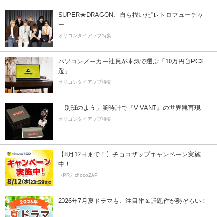
SUPER★DRAGON、自ら描いた”レトロフューチャ
ー”
オリコンタイアップ特集
パソコンメーカー社員が本気で選ぶ「10万円台PC3
選」
オリコンタイアップ特集
「別班のよう」腕時計で『VIVANT』の世界観再現
オリコンタイアップ特集
【8月12日まで！】チョコザップキャンペーン実施
中！
（PR）chocoZAP
2026年7月夏ドラマも、注目作＆話題作が勢ぞろい！