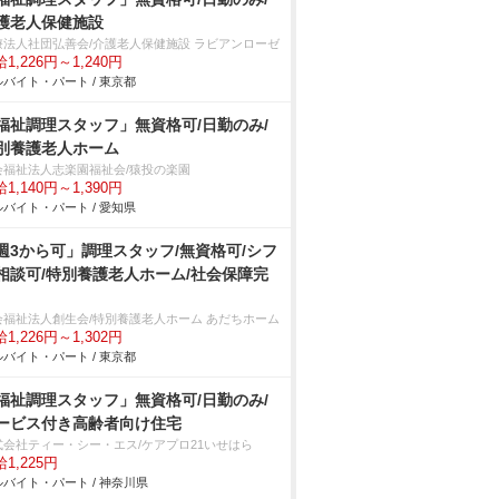
護老人保健施設
療法人社団弘善会/介護老人保健施設 ラビアンローゼ
1,226円～1,240円
バイト・パート / 東京都
福祉調理スタッフ」無資格可/日勤のみ/
別養護老人ホーム
会福祉法人志楽園福祉会/猿投の楽園
1,140円～1,390円
バイト・パート / 愛知県
週3から可」調理スタッフ/無資格可/シフ
相談可/特別養護老人ホーム/社会保障完
会福祉法人創生会/特別養護老人ホーム あだちホーム
1,226円～1,302円
バイト・パート / 東京都
福祉調理スタッフ」無資格可/日勤のみ/
ービス付き高齢者向け住宅
式会社ティー・シー・エス/ケアプロ21いせはら
1,225円
バイト・パート / 神奈川県