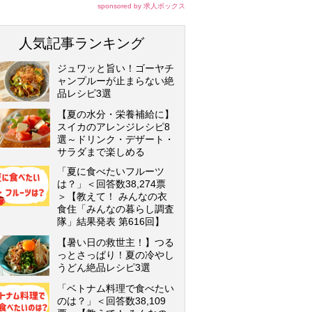
sponsored by 求人ボックス
人気記事ランキング
ジュワッと旨い！ゴーヤチ
ャンプルーが止まらない絶
品レシピ3選
【夏の水分・栄養補給に】
スイカのアレンジレシピ8
選～ドリンク・デザート・
サラダまで楽しめる
「夏に食べたいフルーツ
は？」＜回答数38,274票
＞【教えて！ みんなの衣
食住「みんなの暮らし調査
隊」結果発表 第616回】
【暑い日の救世主！】つる
っとさっぱり！夏の冷やし
うどん絶品レシピ3選
「ベトナム料理で食べたい
のは？」＜回答数38,109