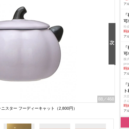
アル
「
可
社
時給
アル
「
可
株
pro
時給
アル
「
ト
大
88
／468
さ
時給
キャニスター フーディーキャット（2,800円）
アル