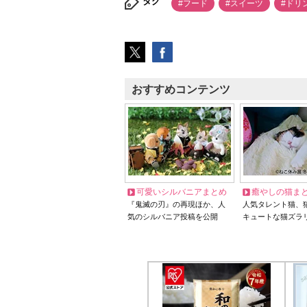
タグ
#フード
#スイーツ
#ドリ
おすすめコンテンツ
可愛いシルバニアまとめ
癒やしの猫ま
『鬼滅の刃』の再現ほか、人
人気タレント猫、
気のシルバニア投稿を公開
キュートな猫ズラ