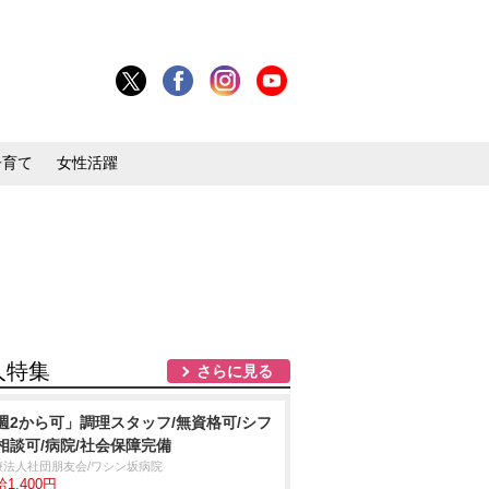
子育て
女性活躍
人特集
さらに見る
週2から可」調理スタッフ/無資格可/シフ
相談可/病院/社会保障完備
療法人社団朋友会/ワシン坂病院
1,400円