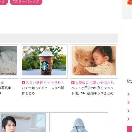
ンク
#スターバックス
登
とめ
スタバ新作イッキ見せ！
天使級に可愛い子供たち
猫写真集…
いくつ知ってる？ スタバ新
ペットと子供の仲良しショッ
リ
作まとめ
ト他、SNS話題キッズまとめ