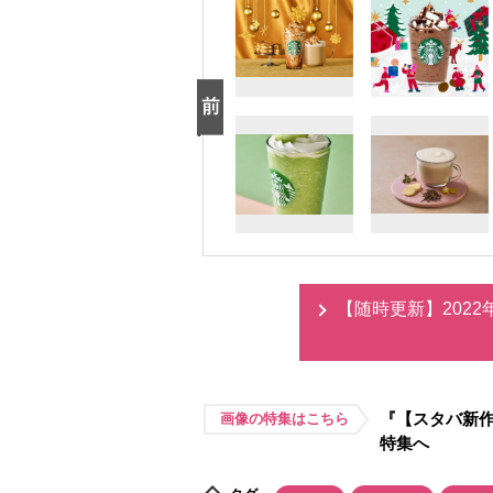
【随時更新】202
『【スタバ新作
画像の特集はこちら
特集へ