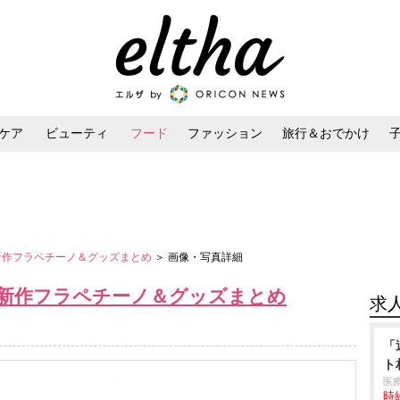
ケア
ビューティ
フード
ファッション
旅行＆おでかけ
ンケア
ダイエット・ボディケア
ヘアスタイル・ヘアアレンジ
バ新作フラペチーノ＆グッズまとめ
＞ 画像・写真詳細
バ新作フラペチーノ＆グッズまとめ
求
「
ト
医
時給