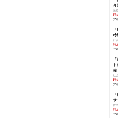
介
医
時給
アル
「
特
社
時給
アル
「
ト
備
社
時給
アル
「
サ
株
時給
アル