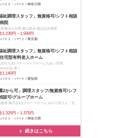
バイト・パート / 神奈川県
福祉調理スタッフ」無資格可/シフト相談
/病院
会医療法人社団 森山医会 森山記念病院
1,230円～1,500円
バイト・パート / 東京都
福祉調理スタッフ」無資格可/シフト相談
/住宅型有料老人ホーム
式会社ちあい/ナーシングホームちあい安城
duced by 寿々
1,140円
バイト・パート / 愛知県
週2から可」調理スタッフ/無資格可/シフ
相談可/グループホーム
信産業 株式会社/グループホーム みのり若さん・宮
ん
1,325円～1,375円
バイト・パート / 神奈川県
続きはこちら