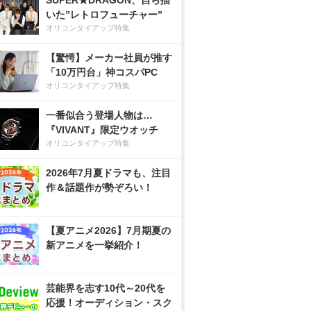
SUPER★DRAGON、自ら描
いた”レトロフューチャー”
オリコンタイアップ特集
【驚愕】メーカー社員が推す
「10万円台」神コスパPC
オリコンタイアップ特集
一番似合う登場人物は…
『VIVANT』限定ウオッチ
オリコンタイアップ特集
2026年7月夏ドラマも、注目
作＆話題作が勢ぞろい！
【夏アニメ2026】7月期夏の
新アニメを一挙紹介！
芸能界を志す10代～20代を
応援！オーディション・スク