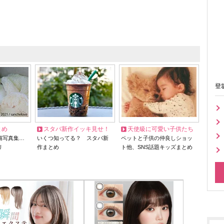
登
とめ
スタバ新作イッキ見せ！
天使級に可愛い子供たち
猫写真集…
いくつ知ってる？ スタバ新
ペットと子供の仲良しショッ
リ
作まとめ
ト他、SNS話題キッズまとめ