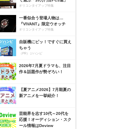
で選ぶ「10万円台PC3選」
オリコンタイアップ特集
一番似合う登場人物は…
『VIVANT』限定ウオッチ
オリコンタイアップ特集
自販機にピッ！ですぐに買え
ちゃう
（PR）ジハンピ
2026年7月夏ドラマも、注目
作＆話題作が勢ぞろい！
【夏アニメ2026】7月期夏の
新アニメを一挙紹介！
芸能界を志す10代～20代を
応援！オーディション・スク
ール情報はDeview