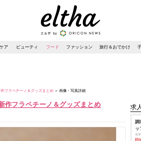
ケア
ビューティ
フード
ファッション
旅行＆おでかけ
ンケア
ダイエット・ボディケア
ヘアスタイル・ヘアアレンジ
バ新作フラペチーノ＆グッズまとめ
＞ 画像・写真詳細
バ新作フラペチーノ＆グッズまとめ
求
調
ッ
有
時給