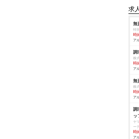
求
無
特
時給
アル
調
株
時給
アル
無
株
時給
アル
調
ッ
ヤ
ー
時給
アル