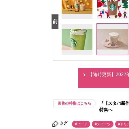
【随時更新】202
『【スタバ新作
画像の特集はこちら
特集へ
タグ
#フード
#スイーツ
#ドリ