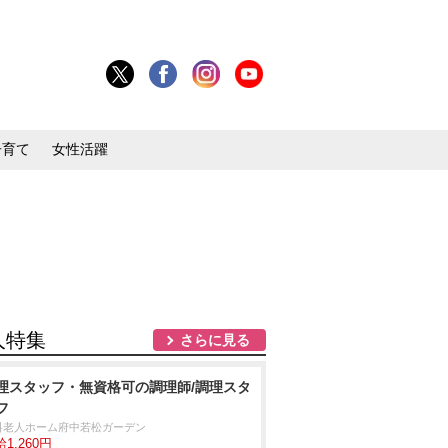
子育て
女性活躍
人特集
さらに見る
理スタッフ・無資格可の調理師/調理スタ
フ
料老人ホーム府中若松ガーデン
1,260円