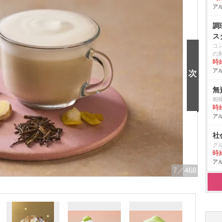
アル
調
ス
コ
の
時給
アル
無
相
時給
アル
社
グ
時給
アル
7
／468