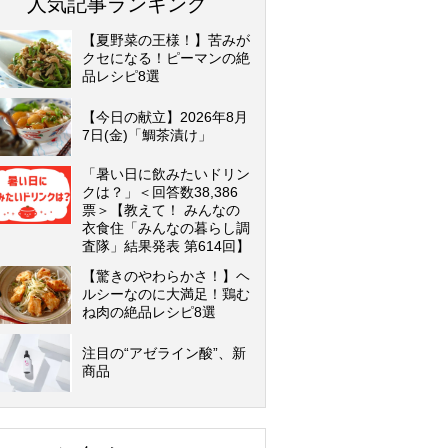
人気記事ランキング
【夏野菜の王様！】苦みが
クセになる！ピーマンの絶
品レシピ8選
【今日の献立】2026年8月
7日(金)「鯛茶漬け」
「暑い日に飲みたいドリン
クは？」＜回答数38,386
票＞【教えて！ みんなの
衣食住「みんなの暮らし調
査隊」結果発表 第614回】
【驚きのやわらかさ！】ヘ
ルシーなのに大満足！鶏む
ね肉の絶品レシピ8選
注目の“アゼライン酸”、新
商品