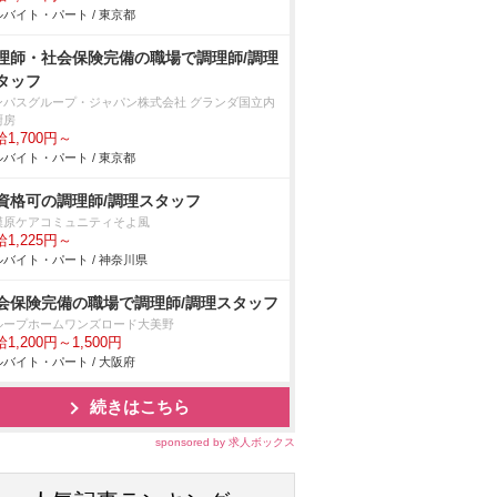
バイト・パート / 東京都
理師・社会保険完備の職場で調理師/調理
タッフ
ンパスグループ・ジャパン株式会社 グランダ国立内
厨房
1,700円～
バイト・パート / 東京都
資格可の調理師/調理スタッフ
模原ケアコミュニティそよ風
1,225円～
バイト・パート / 神奈川県
会保険完備の職場で調理師/調理スタッフ
ループホームワンズロード大美野
1,200円～1,500円
バイト・パート / 大阪府
続きはこちら
sponsored by 求人ボックス