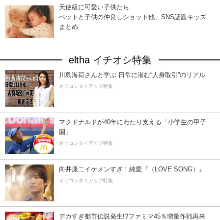
天使級に可愛い子供たち
ペットと子供の仲良しショット他、SNS話題キッズ
まとめ
eltha イチオシ特集
川島海荷さんと学ぶ 日常に潜む“人身取引”のリアル
オリコンタイアップ特集
マクドナルドが40年にわたり支える「小学生の甲子
園」
オリコンタイアップ特集
向井康二イケメンすぎ！純愛『（LOVE SONG）』
オリコンタイアップ特集
デカすぎ都市伝説発生!?ファミマ45％増量作戦再来