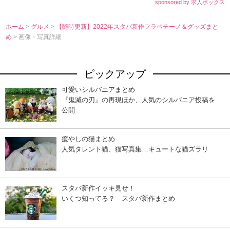
sponsored by 求人ボックス
ホーム
>
グルメ
>
【随時更新】2022年スタバ新作フラペチーノ＆グッズまと
め
> 画像・写真詳細
ピックアップ
可愛いシルバニアまとめ
『鬼滅の刃』の再現ほか、人気のシルバニア投稿を
公開
癒やしの猫まとめ
人気タレント猫、猫写真集…キュートな猫ズラリ
スタバ新作イッキ見せ！
いくつ知ってる？ スタバ新作まとめ