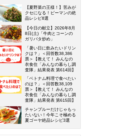
【夏野菜の王様！】苦みが
クセになる！ピーマンの絶
品レシピ8選
【今日の献立】2026年8月
8日(土)「牛肉とコーンの
ガリバタ炒め」
「暑い日に飲みたいドリン
クは？」＜回答数38,386
票＞【教えて！ みんなの
衣食住「みんなの暮らし調
査隊」結果発表 第614回】
「ベトナム料理で食べたい
のは？」＜回答数38,109
票＞【教えて！ みんなの
衣食住「みんなの暮らし調
査隊」結果発表 第615回】
チャンプルーだけじゃもっ
たいない！今年こそ極める
夏ゴーヤ絶品レシピ3選