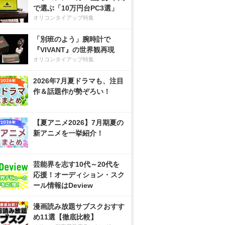
で選ぶ「10万円台PC3選」
オリコンタイアップ特集
「別班のよう」腕時計で
『VIVANT』の世界観再現
オリコンタイアップ特集
2026年7月夏ドラマも、注目
作＆話題作が勢ぞろい！
【夏アニメ2026】7月期夏の
新アニメを一挙紹介！
芸能界を志す10代～20代を
応援！オーディション・スク
ール情報はDeview
漫画読み放題サブスクおすす
め11選【徹底比較】