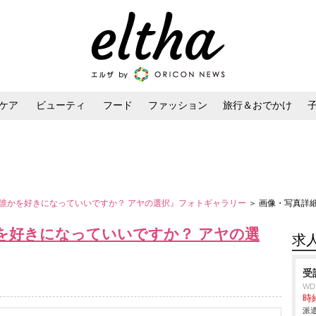
ケア
ビューティ
フード
ファッション
旅行＆おでかけ
ンケア
ダイエット・ボディケア
ヘアスタイル・ヘアアレンジ
誰かを好きになっていいですか？ アヤの選択』フォトギャラリー
＞ 画像・写真詳
を好きになっていいですか？ アヤの選
求
受
W
時給
派遣