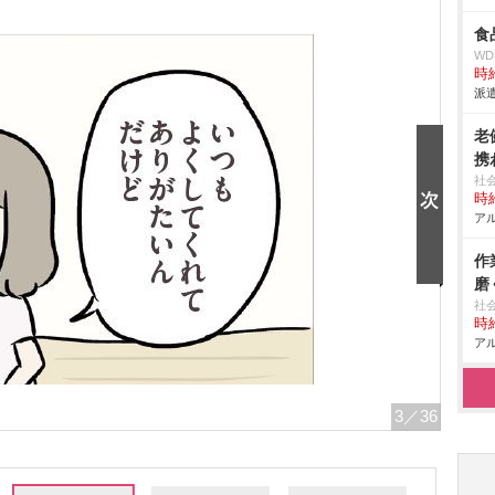
食
W
時給
派遣
老
携
社
時給
アル
作
磨
社
時給
アル
3
／36