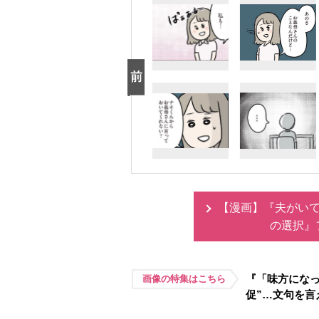
【漫画】『夫がいて
の選択』
『「味方になっ
画像の特集はこちら
促”…文句を言