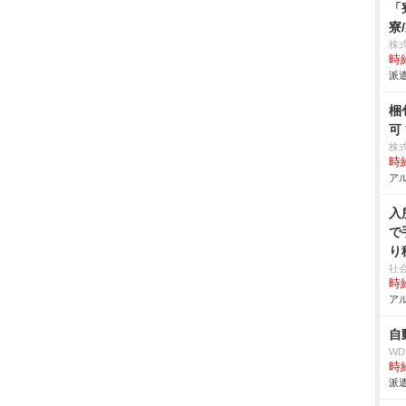
「
寮
株
時給
派遣
梱
可
株
時給
アル
入
で
り
社
時給
アル
自
W
時給
派遣