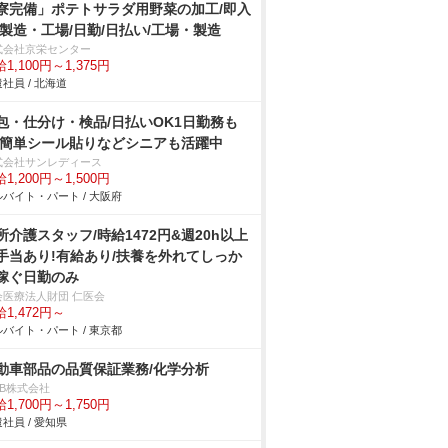
寮完備」ポテトサラダ用野菜の加工/即入
/製造・工場/日勤/日払い/工場・製造
式会社京栄センター
1,100円～1,375円
社員 / 北海道
包・仕分け・検品/日払いOK1日勤務も
 簡単シール貼りなどシニアも活躍中
式会社サンレディース
1,200円～1,500円
バイト・パート / 大阪府
所介護スタッフ/時給1472円&週20h以上
手当あり!有給あり/扶養を外れてしっか
稼ぐ日勤のみ
会医療法人財団 仁医会
1,472円～
バイト・パート / 東京都
動車部品の品質保証業務/化学分析
DB株式会社
1,700円～1,750円
社員 / 愛知県