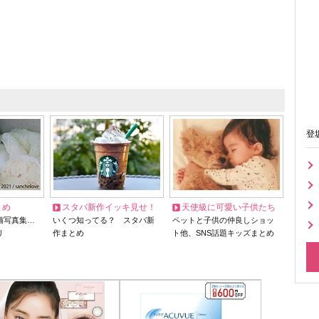
登
とめ
スタバ新作イッキ見せ！
天使級に可愛い子供たち
猫写真集…
いくつ知ってる？ スタバ新
ペットと子供の仲良しショッ
リ
作まとめ
ト他、SNS話題キッズまとめ