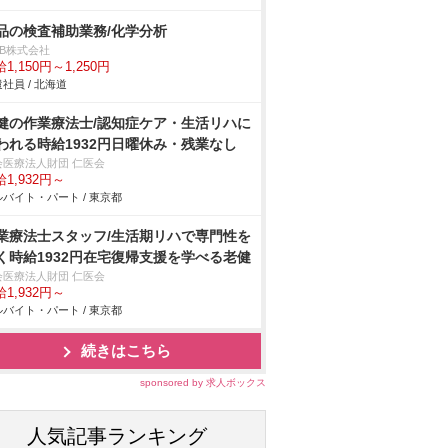
品の検査補助業務/化学分析
DB株式会社
1,150円～1,250円
社員 / 北海道
健の作業療法士/認知症ケア・生活リハに
われる時給1932円日曜休み・残業なし
会医療法人財団 仁医会
1,932円～
バイト・パート / 東京都
業療法士スタッフ/生活期リハで専門性を
く時給1932円在宅復帰支援を学べる老健
会医療法人財団 仁医会
1,932円～
バイト・パート / 東京都
続きはこちら
sponsored by 求人ボックス
人気記事ランキング