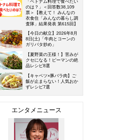
「ベトナム料理で食べたい
のは？」＜回答数38,109
票＞【教えて！ みんなの
衣食住「みんなの暮らし調
査隊」結果発表 第615回】
【今日の献立】2026年8月
8日(土)「牛肉とコーンの
ガリバタ炒め」
【夏野菜の王様！】苦みが
クセになる！ピーマンの絶
品レシピ8選
【キャベツ×豚バラ肉】ご
飯が止まらない！人気おか
ずレシピ7選
エンタメニュース