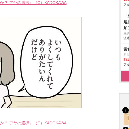
？ アヤの選択』（C）KADOKAWA
アル
「
運
加
エ
株
派遣
組
場
歯
月
時給
アル
？ アヤの選択』（C）KADOKAWA