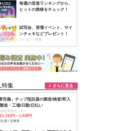
毎週の音楽ランキングから、
ヒットの推移をチェック！
試写会、登壇イベント、サイ
ンチェキなどプレゼント！
プレゼント特集
人特集
さらに見る
寮完備」チップ抵抗器の製造/検査/即入
/製造・工場/日勤/日払い
式会社京栄センター
1,310円～1,638円
社員 / 北海道