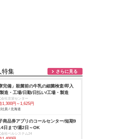
人特集
さらに見る
寮完備」殺菌前の牛乳の細菌検査/即入
/製造・工場/日勤/日払い/工場・製造
式会社京栄センター
1,300円～1,625円
社員 / 北海道
子商品券アプリのコールセンター/短期9
14日まで/週2日～OK
式会社ベルシステム24
1,400円