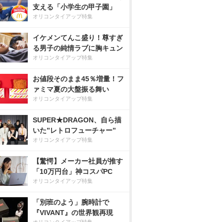
支える「小学生の甲子園」
オリコンタイアップ特集
イケメンてんこ盛り！尊すぎ
る男子の純情ラブに胸キュン
オリコンタイアップ特集
お値段そのまま45％増量！フ
ァミマ夏の大盤振る舞い
オリコンタイアップ特集
SUPER★DRAGON、自ら描
いた”レトロフューチャー”
オリコンタイアップ特集
【驚愕】メーカー社員が推す
「10万円台」神コスパPC
オリコンタイアップ特集
「別班のよう」腕時計で
『VIVANT』の世界観再現