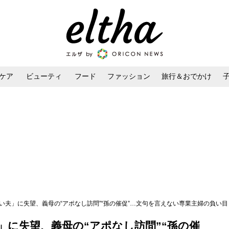
ケア
ビューティ
フード
ファッション
旅行＆おでかけ
ンケア
ダイエット・ボディケア
ヘアスタイル・ヘアアレンジ
い夫」に失望、義母の“アポなし訪問”“孫の催促”…文句を言えない専業主婦の負い目
」に失望、義母の“アポなし訪問”“孫の催