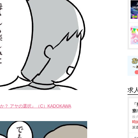
求
「
？ アヤの選択』（C）KADOKAWA
寮
株
時給
派遣