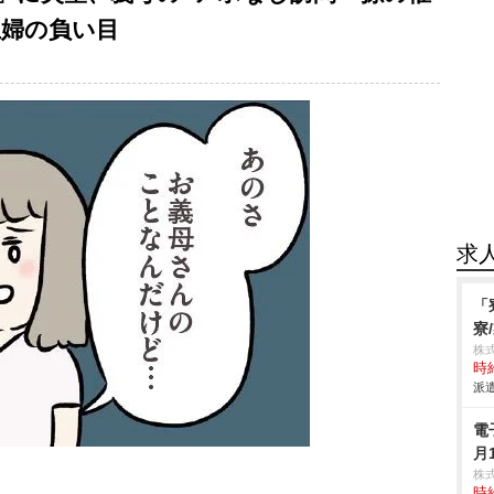
主婦の負い目
求
「
寮
株
時給
派遣
電
月
株
時給