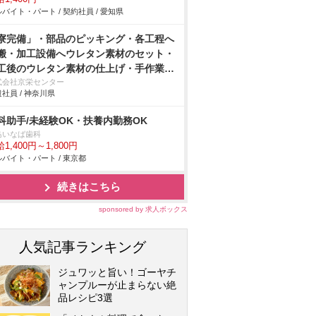
バイト・パート / 契約社員 / 愛知県
寮完備」・部品のピッキング・各工程へ
搬・加工設備へウレタン素材のセット・
工後のウレタン素材の仕上げ・手作業
アドライバーを使用しての車用シートの
式会社京栄センター
社員 / 神奈川県
付け・製品の検査作業/即入寮/製造・工
科助手/未経験OK・扶養内勤務OK
島いなば歯科
1,400円～1,800円
バイト・パート / 東京都
続きはこちら
sponsored by 求人ボックス
人気記事ランキング
ジュワッと旨い！ゴーヤチ
ャンプルーが止まらない絶
品レシピ3選