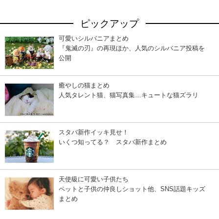
ピックアップ
可愛いシルバニアまとめ
『鬼滅の刃』の再現ほか、人気のシルバニア投稿を
公開
癒やしの猫まとめ
人気タレント猫、猫写真集…キュートな猫ズラリ
スタバ新作イッキ見せ！
いくつ知ってる？ スタバ新作まとめ
天使級に可愛い子供たち
ペットと子供の仲良しショット他、SNS話題キッズ
まとめ