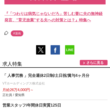
『「つわりは病気じゃないだろ」苦しむ妻に夫の無神経
発言、“育児放棄”する夫への対策とは？』特集へ
#漫画
さらに見る
求人特集
「 人事労務 」完全週休2日制/土日祝/賞与4ヶ月分
VTホールディングス株式会社
月給26万4,000円～
正社員 / 愛知県
営業スタッフ/年間休日実質125日