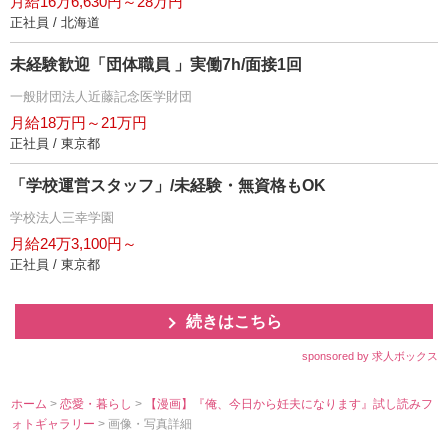
月給16万6,630円～28万円
正社員 / 北海道
未経験歓迎「団体職員 」実働7h/面接1回
一般財団法人近藤記念医学財団
月給18万円～21万円
正社員 / 東京都
「学校運営スタッフ」/未経験・無資格もOK
学校法人三幸学園
月給24万3,100円～
正社員 / 東京都
続きはこちら
sponsored by 求人ボックス
ホーム
>
恋愛・暮らし
>
【漫画】『俺、今日から妊夫になります』試し読みフ
ォトギャラリー
> 画像・写真詳細