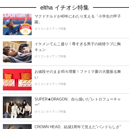
eltha イチオシ特集
マクドナルドが40年にわたり支える「小学生の甲子
園」
オリコンタイアップ特集
イケメンてんこ盛り！尊すぎる男子の純情ラブに胸
キュン
オリコンタイアップ特集
お値段そのまま45％増量！ファミマ夏の大盤振る舞
い
オリコンタイアップ特集
SUPER★DRAGON、自ら描いた”レトロフューチャ
ー”
オリコンタイアップ特集
CROWN HEAD、結成1周年で見えた”バンドらしさ”