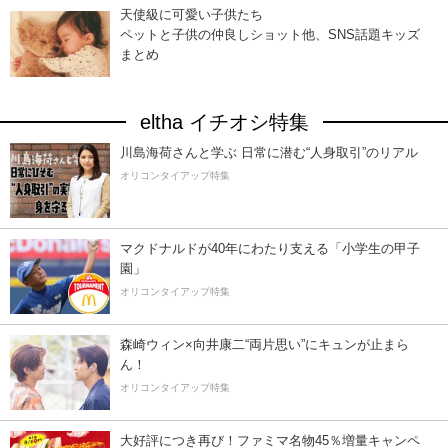
天使級に可愛い子供たち
ペットと子供の仲良しショット他、SNS話題キッズ
まとめ
eltha イチオシ特集
川島海荷さんと学ぶ 日常に潜む“人身取引”のリアル
オリコンタイアップ特集
マクドナルドが40年にわたり支える「小学生の甲子
園」
オリコンタイアップ特集
森崎ウィン×向井康二“両片思い”にキュンが止まら
ん！
オリコンタイアップ特集
大好評につき再び！ファミマ名物45％増量キャンペ