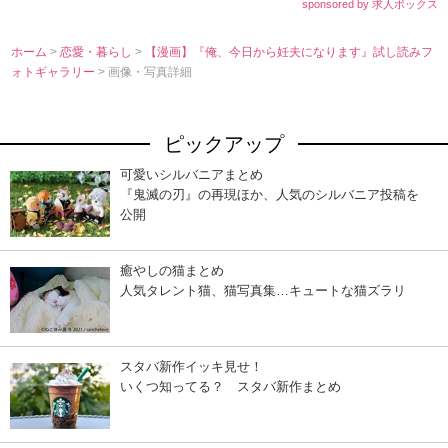
sponsored by 求人ボックス
ホーム
>
恋愛・暮らし
>
【漫画】『俺、今日から妊夫になります』試し読みフ
ォトギャラリー
> 画像・写真詳細
ピックアップ
可愛いシルバニアまとめ
『鬼滅の刃』の再現ほか、人気のシルバニア投稿を
公開
癒やしの猫まとめ
人気タレント猫、猫写真集…キュートな猫ズラリ
スタバ新作イッキ見せ！
いくつ知ってる？ スタバ新作まとめ