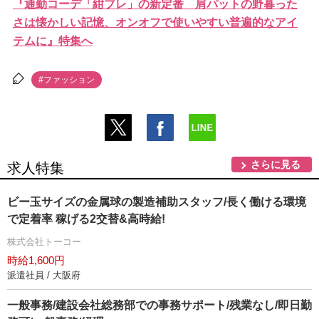
『通勤コーデ「紺ブレ」の新定番 肩パットの野暮った
さは懐かしい記憶、オンオフで使いやすい普遍的なアイ
テムに』特集へ
#ファッション
さらに見る
求人特集
ビー玉サイズの金属球の製造補助スタッフ/長く働ける環境
で定着率 稼げる2交替&高時給!
株式会社トーコー
時給1,600円
派遣社員 / 大阪府
一般事務/建設会社総務部での事務サポート/残業なし/即日勤