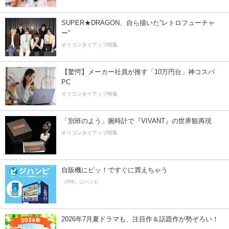
SUPER★DRAGON、自ら描いた”レトロフューチャ
ー”
オリコンタイアップ特集
【驚愕】メーカー社員が推す「10万円台」神コスパ
PC
オリコンタイアップ特集
「別班のよう」腕時計で『VIVANT』の世界観再現
オリコンタイアップ特集
自販機にピッ！ですぐに買えちゃう
（PR）ジハンピ
2026年7月夏ドラマも、注目作＆話題作が勢ぞろい！