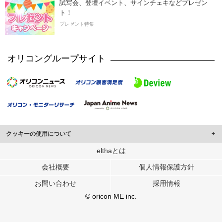
試写会、登壇イベント、サインチェキなどプレゼン
ト！
プレゼント特集
オリコングループサイト
クッキーの使用について
このサイトでは Cookie を使用して、ユーザーに合わせたコンテンツや広告の
elthaとは
表示、ソーシャル メディア機能の提供、広告の表示回数やクリック数の測定を
会社概要
個人情報保護方針
行っています。
また、ユーザーによるサイトの利用状況についても情報を収集し、ソーシャル
お問い合わせ
採用情報
メディアや広告配信、データ解析の各パートナーに提供しています。
各パートナーは、この情報とユーザーが各パートナーに提供した他の情報や、
© oricon ME inc.
ユーザーが各パートナーのサービスを使用したときに収集した他の情報を組み
合わせて使用することがあります。