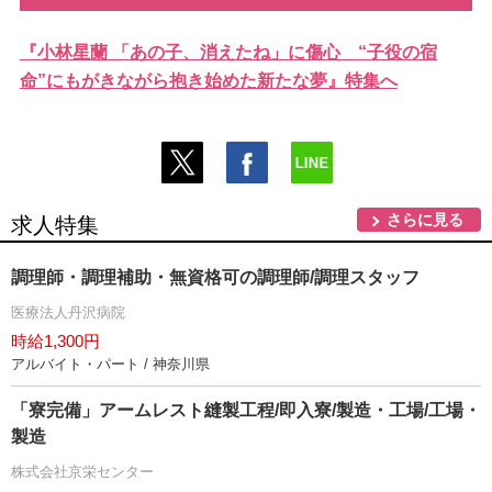
『小林星蘭 「あの子、消えたね」に傷心 “子役の宿
命”にもがきながら抱き始めた新たな夢』特集へ
さらに見る
求人特集
調理師・調理補助・無資格可の調理師/調理スタッフ
医療法人丹沢病院
時給1,300円
アルバイト・パート / 神奈川県
「寮完備」アームレスト縫製工程/即入寮/製造・工場/工場・
製造
株式会社京栄センター