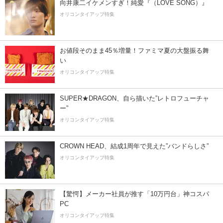
向井康二イケメンすぎ！純愛『（LOVE SONG）』
オリコンタイアップ特集
お値段そのまま45％増量！ファミマ夏の大盤振る舞
い
オリコンタイアップ特集
SUPER★DRAGON、自ら描いた”レトロフューチャ
ー”
オリコンタイアップ特集
CROWN HEAD、結成1周年で見えた”バンドらしさ”
オリコンタイアップ特集
【驚愕】メーカー社員が推す「10万円台」神コスパ
PC
オリコンタイアップ特集