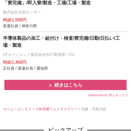
「寮完備」/即入寮/製造・工場/工場・製造
株式会社京栄センター
時給1,500円
派遣社員 / 神奈川県
半導体製品の加工・組付け・検査/寮完備/日勤/日払い/工
場・製造
UTエージェント株式会社AGT東海第一CU
時給1,400円
正社員 / 派遣社員 / 愛知県
続きはこちら
sponsored by 求人ボックス
ホーム
>
エンタメ
>
小林星蘭フォトギャラリー
> 画像・写真詳細
ピックアップ