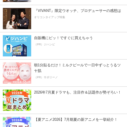
『VIVANT』限定ウオッチ、プロデューサーの感想は
オリコンタイアップ特集
自販機にピッ！ですぐに買えちゃう
（PR）ジハンピ
朝1分貼るだけ！ミルクピールで一日中ずっとうるツ
ヤ肌
（PR）サボリーノ
2026年7月夏ドラマも、注目作＆話題作が勢ぞろい！
【夏アニメ2026】7月期夏の新アニメを一挙紹介！