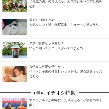
『鬼滅の刃』の再現ほか、人気のシルバニア投稿を
公開
癒やしの猫まとめ
人気タレント猫、猫写真集…キュートな猫ズラリ
スタバ新作イッキ見せ！
いくつ知ってる？ スタバ新作まとめ
天使級に可愛い子供たち
ペットと子供の仲良しショット他、SNS話題キッズ
まとめ
eltha イチオシ特集
マクドナルドが40年にわたり支える「小学生の甲子
園」