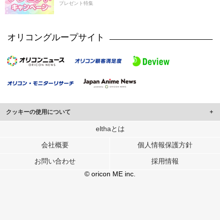
プレゼント特集
オリコングループサイト
クッキーの使用について
このサイトでは Cookie を使用して、ユーザーに合わせたコンテンツや広告の
elthaとは
表示、ソーシャル メディア機能の提供、広告の表示回数やクリック数の測定を
会社概要
個人情報保護方針
行っています。
また、ユーザーによるサイトの利用状況についても情報を収集し、ソーシャル
お問い合わせ
採用情報
メディアや広告配信、データ解析の各パートナーに提供しています。
各パートナーは、この情報とユーザーが各パートナーに提供した他の情報や、
© oricon ME inc.
ユーザーが各パートナーのサービスを使用したときに収集した他の情報を組み
合わせて使用することがあります。