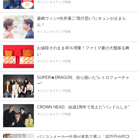
オリコンタイアップ特集
森崎ウィン×向井康二“両片思い”にキュンが止まら
ん！
オリコンタイアップ特集
お値段そのまま45％増量！ファミマ夏の大盤振る舞
い
オリコンタイアップ特集
SUPER★DRAGON、自ら描いた”レトロフューチャ
ー”
オリコンタイアップ特集
CROWN HEAD、結成1周年で見えた”バンドらしさ”
オリコンタイアップ特集
パソコンメーカー社員が本気で選ぶ「10万円台PC3