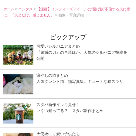
ホーム
>
エンタメ
>
【漫画】インディーズアイドルに“投げ銭”不倫する夫に妻
は…『夫とだけ、感じません』
> 画像・写真詳細
ピックアップ
可愛いシルバニアまとめ
『鬼滅の刃』の再現ほか、人気のシルバニア投稿を
公開
癒やしの猫まとめ
人気タレント猫、猫写真集…キュートな猫ズラリ
スタバ新作イッキ見せ！
いくつ知ってる？ スタバ新作まとめ
天使級に可愛い子供たち