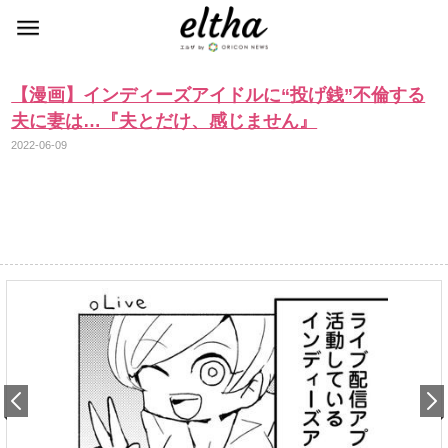
【漫画】インディーズアイドルに“投げ銭”不倫する
夫に妻は…『夫とだけ、感じません』
2022-06-09