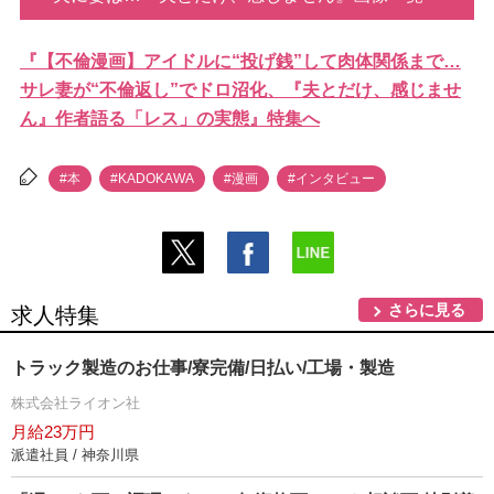
『【不倫漫画】アイドルに“投げ銭”して肉体関係まで…
サレ妻が“不倫返し”でドロ沼化、『夫とだけ、感じませ
ん』作者語る「レス」の実態』特集へ
#本
#KADOKAWA
#漫画
#インタビュー
さらに見る
求人特集
トラック製造のお仕事/寮完備/日払い/工場・製造
株式会社ライオン社
月給23万円
派遣社員 / 神奈川県