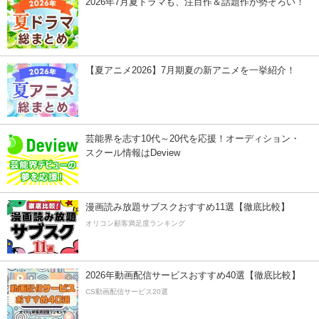
2026年7月夏ドラマも、注目作＆話題作が勢ぞろい！
【夏アニメ2026】7月期夏の新アニメを一挙紹介！
芸能界を志す10代～20代を応援！オーディション・
スクール情報はDeview
漫画読み放題サブスクおすすめ11選【徹底比較】
オリコン顧客満足度ランキング
2026年動画配信サービスおすすめ40選【徹底比較】
CS動画配信サービス20選