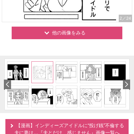
2
／24
他の画像をみる
【漫画】インディーズアイドルに“投げ銭”不倫する
夫に妻は…『夫とだけ、感じません』画像一覧へ