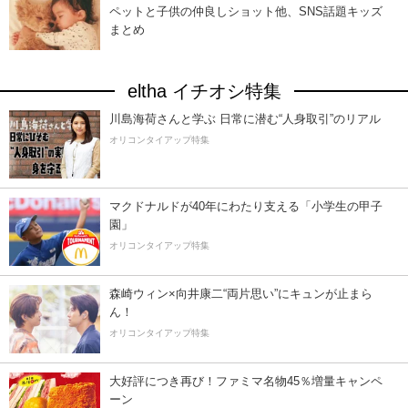
ペットと子供の仲良しショット他、SNS話題キッズ
まとめ
eltha イチオシ特集
川島海荷さんと学ぶ 日常に潜む“人身取引”のリアル
オリコンタイアップ特集
マクドナルドが40年にわたり支える「小学生の甲子
園」
オリコンタイアップ特集
森崎ウィン×向井康二“両片思い”にキュンが止まら
ん！
オリコンタイアップ特集
大好評につき再び！ファミマ名物45％増量キャンペ
ーン