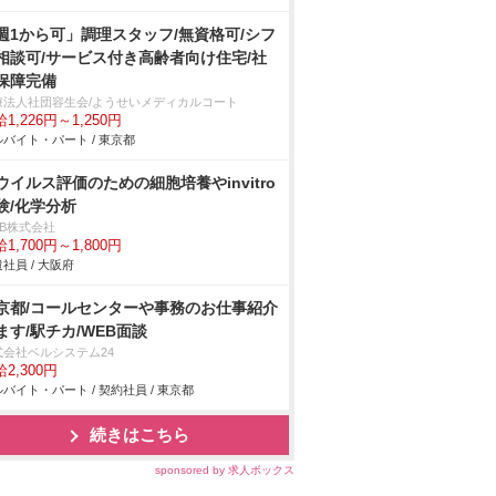
週1から可」調理スタッフ/無資格可/シフ
相談可/サービス付き高齢者向け住宅/社
保障完備
療法人社団容生会/ようせいメディカルコート
1,226円～1,250円
バイト・パート / 東京都
ウイルス評価のための細胞培養やinvitro
験/化学分析
DB株式会社
1,700円～1,800円
社員 / 大阪府
京都/コールセンターや事務のお仕事紹介
ます/駅チカ/WEB面談
式会社ベルシステム24
2,300円
バイト・パート / 契約社員 / 東京都
続きはこちら
sponsored by 求人ボックス