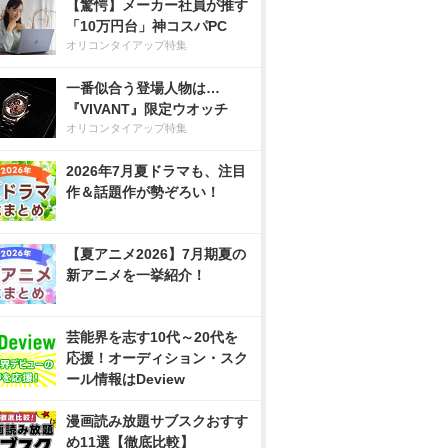
【驚愕】メーカー社員が推す
「10万円台」神コスパPC
オリコンタイアップ特集
一番似合う登場人物は…
『VIVANT』限定ウオッチ
オリコンタイアップ特集
2026年7月夏ドラマも、注目
作＆話題作が勢ぞろい！
【夏アニメ2026】7月期夏の
新アニメを一挙紹介！
芸能界を志す10代～20代を
応援！オーディション・スク
ール情報はDeview
漫画読み放題サブスクおすす
め11選【徹底比較】