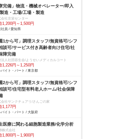
寮完備」物流・機械オペレーター/即入
/製造・工場/工場・製造
式会社京栄センター
1,200円～1,500円
社員 / 愛知県
週1から可」調理スタッフ/無資格可/シフ
相談可/サービス付き高齢者向け住宅/社
保障完備
療法人社団容生会/ようせいメディカルコート
1,226円～1,250円
バイト・パート / 東京都
週2から可」調理スタッフ/無資格可/シフ
相談可/住宅型有料老人ホーム/社会保障
備
式会社サンクチュアリ/さんごの家
1,177円
バイト・パート / 大阪府
生医療に関わる細胞製造業務/化学分析
DB株式会社
1,800円～1,900円