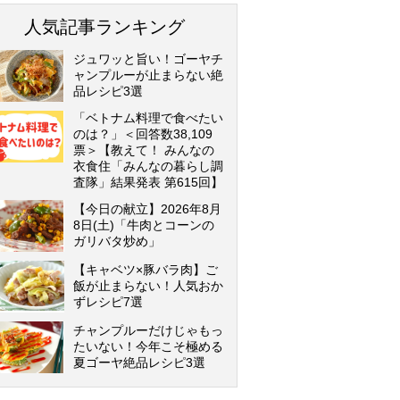
人気記事ランキング
ジュワッと旨い！ゴーヤチ
ャンプルーが止まらない絶
品レシピ3選
「ベトナム料理で食べたい
のは？」＜回答数38,109
票＞【教えて！ みんなの
衣食住「みんなの暮らし調
査隊」結果発表 第615回】
【今日の献立】2026年8月
8日(土)「牛肉とコーンの
ガリバタ炒め」
【キャベツ×豚バラ肉】ご
飯が止まらない！人気おか
ずレシピ7選
チャンプルーだけじゃもっ
たいない！今年こそ極める
夏ゴーヤ絶品レシピ3選