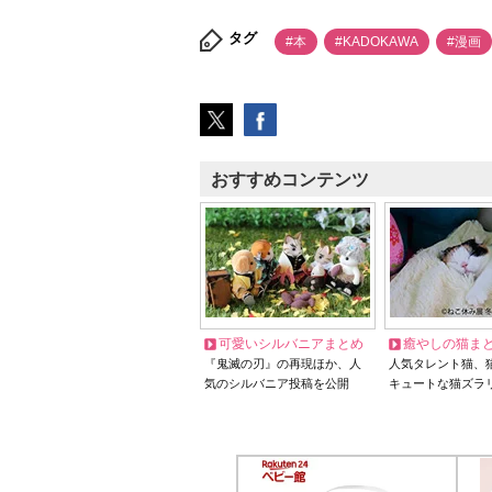
タグ
#本
#KADOKAWA
#漫画
おすすめコンテンツ
可愛いシルバニアまとめ
癒やしの猫ま
『鬼滅の刃』の再現ほか、人
人気タレント猫、
気のシルバニア投稿を公開
キュートな猫ズラ