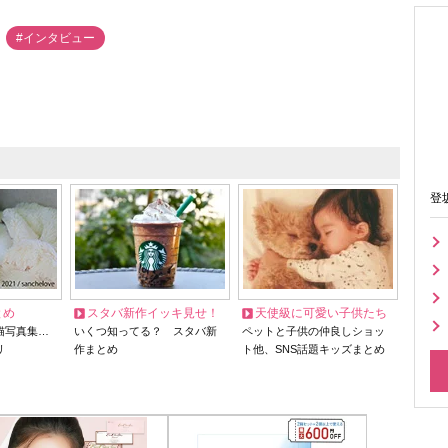
#インタビュー
登
とめ
スタバ新作イッキ見せ！
天使級に可愛い子供たち
猫写真集…
いくつ知ってる？ スタバ新
ペットと子供の仲良しショッ
リ
作まとめ
ト他、SNS話題キッズまとめ