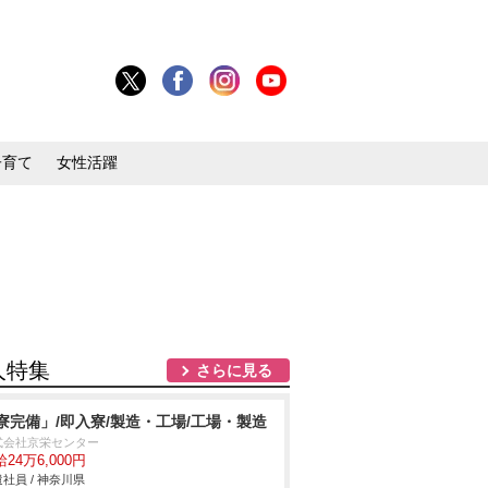
子育て
女性活躍
人特集
さらに見る
寮完備」/即入寮/製造・工場/工場・製造
式会社京栄センター
24万6,000円
社員 / 神奈川県