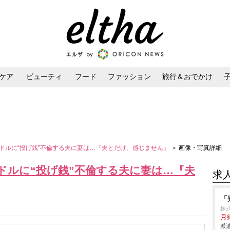
ケア
ビューティ
フード
ファッション
旅行＆おでかけ
ンケア
ダイエット・ボディケア
ヘアスタイル・ヘアアレンジ
ドルに“投げ銭”不倫する夫に妻は…『夫とだけ、感じません』
＞ 画像・写真詳細
ドルに“投げ銭”不倫する夫に妻は…『夫
求
「
株
月給
派遣