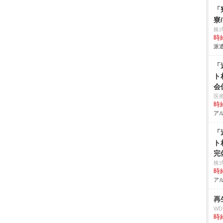
「
寮
株
時給
派遣
「
ト
会
医
時給
アル
「
ト
完
株
時給
アル
再
W
時給