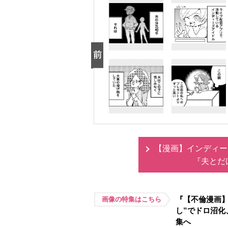
【漫画】インディー
『夫とだ
『【不倫漫画】
画像の特集はこちら
し”でドロ沼
集へ