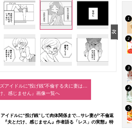
ズアイドルに“投げ銭”不倫する夫に妻は…
け、感じません』画像一覧へ
アイドルに“投げ銭”して肉体関係まで…サレ妻が“不倫返
化、『夫とだけ、感じません』作者語る「レス」の実態』特