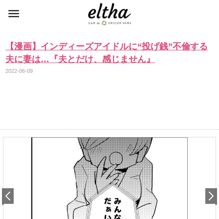
【漫画】インディーズアイドルに“投げ銭”不倫する
夫に妻は…『夫とだけ、感じません』
2022-06-09