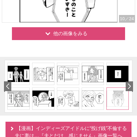
10
／24
他の画像をみる
【漫画】インディーズアイドルに“投げ銭”不倫する
夫に妻は…『夫とだけ、感じません』画像一覧へ