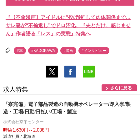
『【不倫漫画】アイドルに“投げ銭”して肉体関係まで…
サレ妻が“不倫返し”でドロ沼化、『夫とだけ、感じませ
ん』作者語る「レス」の実態』特集へ
#本
#KADOKAWA
#漫画
#インタビュー
さらに見る
求人特集
「寮完備」電子部品製造の自動機オペレーター/即入寮/製
造・工場/日勤/日払い/工場・製造
株式会社京栄センター
時給1,630円～2,038円
派遣社員 / 北海道