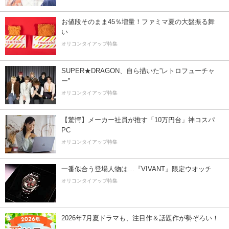
お値段そのまま45％増量！ファミマ夏の大盤振る舞
い
オリコンタイアップ特集
SUPER★DRAGON、自ら描いた”レトロフューチャ
ー”
オリコンタイアップ特集
【驚愕】メーカー社員が推す「10万円台」神コスパ
PC
オリコンタイアップ特集
一番似合う登場人物は…『VIVANT』限定ウオッチ
オリコンタイアップ特集
2026年7月夏ドラマも、注目作＆話題作が勢ぞろい！