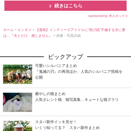
続きはこちら
sponsored by 求人ボックス
ホーム
>
エンタメ
>
【漫画】インディーズアイドルに“投げ銭”不倫する夫に妻
は…『夫とだけ、感じません』
> 画像・写真詳細
ピックアップ
可愛いシルバニアまとめ
『鬼滅の刃』の再現ほか、人気のシルバニア投稿を
公開
癒やしの猫まとめ
人気タレント猫、猫写真集…キュートな猫ズラリ
スタバ新作イッキ見せ！
いくつ知ってる？ スタバ新作まとめ