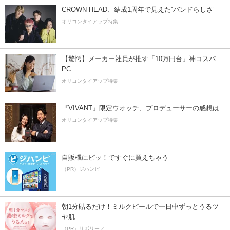
CROWN HEAD、結成1周年で見えた”バンドらしさ”
オリコンタイアップ特集
【驚愕】メーカー社員が推す「10万円台」神コスパ
PC
オリコンタイアップ特集
『VIVANT』限定ウオッチ、プロデューサーの感想は
オリコンタイアップ特集
自販機にピッ！ですぐに買えちゃう
（PR）ジハンピ
朝1分貼るだけ！ミルクピールで一日中ずっとうるツ
ヤ肌
（PR）サボリーノ