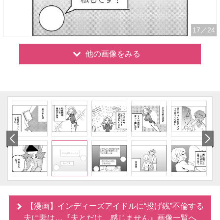
17
／24
他の画像をみる
【漫画】インディーズアイドルに“投げ銭”不倫する
夫に妻は…『夫とだけ、感じません』画像一覧へ