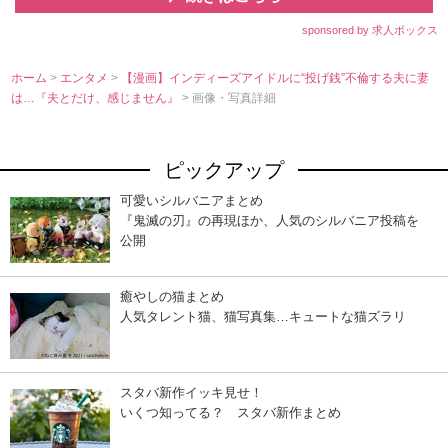
sponsored by 求人ボックス
ホーム
>
エンタメ
>
【漫画】インディーズアイドルに“投げ銭”不倫する夫に妻
は…『夫とだけ、感じません』
> 画像・写真詳細
ピックアップ
可愛いシルバニアまとめ
『鬼滅の刃』の再現ほか、人気のシルバニア投稿を
公開
癒やしの猫まとめ
人気タレント猫、猫写真集…キュートな猫ズラリ
スタバ新作イッキ見せ！
いくつ知ってる？ スタバ新作まとめ