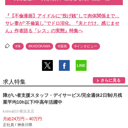
『【不倫漫画】アイドルに“投げ銭”して肉体関係まで…
サレ妻が“不倫返し”でドロ沼化、『夫とだけ、感じませ
ん』作者語る「レス」の実態』特集へ
#本
#KADOKAWA
#漫画
#インタビュー
さらに見る
求人特集
障がい者支援スタッフ・デイサービス/完全週休2日制/月残
業平均10h以下/中高年活躍中
kotrio紹介横浜支店
月給24万円～40万円
正社員 / 神奈川県