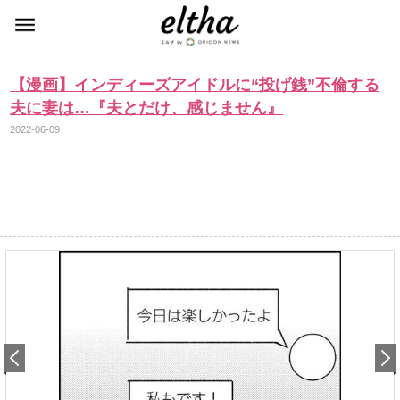
【漫画】インディーズアイドルに“投げ銭”不倫する
夫に妻は…『夫とだけ、感じません』
2022-06-09