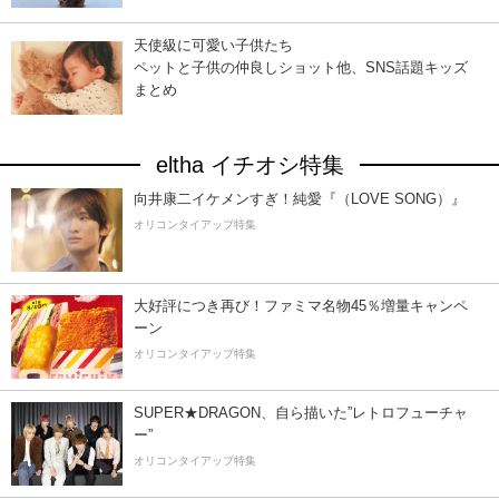
天使級に可愛い子供たち
ペットと子供の仲良しショット他、SNS話題キッズ
まとめ
eltha イチオシ特集
向井康二イケメンすぎ！純愛『（LOVE SONG）』
オリコンタイアップ特集
大好評につき再び！ファミマ名物45％増量キャンペ
ーン
オリコンタイアップ特集
SUPER★DRAGON、自ら描いた”レトロフューチャ
ー”
オリコンタイアップ特集