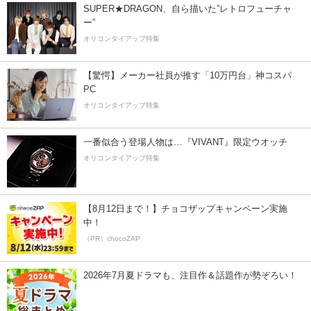
SUPER★DRAGON、自ら描いた”レトロフューチャ
ー”
オリコンタイアップ特集
【驚愕】メーカー社員が推す「10万円台」神コスパ
PC
オリコンタイアップ特集
一番似合う登場人物は…『VIVANT』限定ウオッチ
オリコンタイアップ特集
【8月12日まで！】チョコザップキャンペーン実施
中！
（PR）chocoZAP
2026年7月夏ドラマも、注目作＆話題作が勢ぞろい！