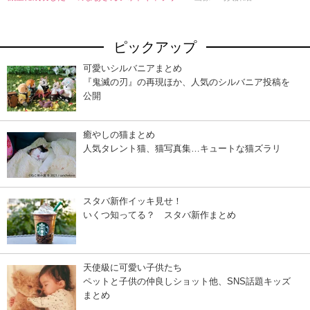
ピックアップ
可愛いシルバニアまとめ
『鬼滅の刃』の再現ほか、人気のシルバニア投稿を
公開
癒やしの猫まとめ
人気タレント猫、猫写真集…キュートな猫ズラリ
スタバ新作イッキ見せ！
いくつ知ってる？ スタバ新作まとめ
天使級に可愛い子供たち
ペットと子供の仲良しショット他、SNS話題キッズ
まとめ