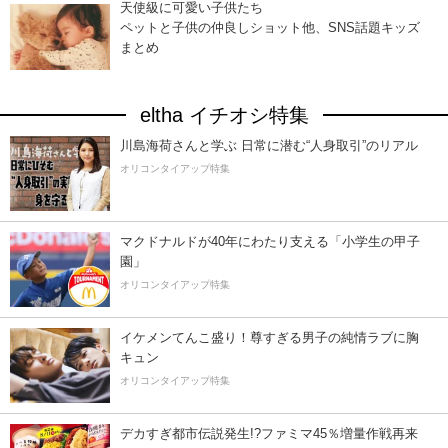
天使級に可愛い子供たち
ペットと子供の仲良しショット他、SNS話題キッズ
まとめ
eltha イチオシ特集
川島海荷さんと学ぶ 日常に潜む“人身取引”のリアル
オリコンタイアップ特集
マクドナルドが40年にわたり支える「小学生の甲子
園」
オリコンタイアップ特集
イケメンてんこ盛り！尊すぎる男子の純情ラブに胸
キュン
オリコンタイアップ特集
デカすぎ都市伝説発生!?ファミマ45％増量作戦再来