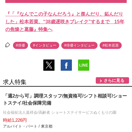
『「『なんでこの子なんだろう』と羨んだり、妬んだり
した」松本若菜、“38歳遅咲きブレイク”するまで 15年
の焦燥と葛藤』特集へ
#俳優
#インタビュー
#俳優インタビュー
#松本若菜
さらに見る
求人特集
「週2から可」調理スタッフ/無資格可/シフト相談可/ショー
トステイ/社会保障完備
社会福祉法人嘉祥会/高齢者 ショートステイサービスぬくもりの園
時給1,226円
アルバイト・パート / 東京都