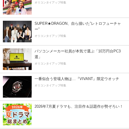
オリコンタイアップ特集
SUPER★DRAGON、自ら描いた”レトロフューチャ
ー”
オリコンタイアップ特集
パソコンメーカー社員が本気で選ぶ「10万円台PC3
選」
オリコンタイアップ特集
一番似合う登場人物は…『VIVANT』限定ウオッチ
オリコンタイアップ特集
2026年7月夏ドラマも、注目作＆話題作が勢ぞろい！