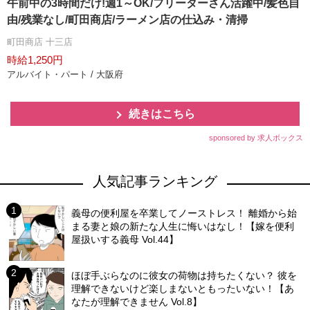
午前中の3時間だけ!週1～OK/フリーターさん活躍中/髪色自
由/残業なし/町田商店/ラーメン店の仕込み・清掃
町田商店 十三店
時給1,250円
アルバイト・パート / 大阪府
続きはこちら
sponsored by 求人ボックス
人気記事ランキング
義母の便利屋を卒業してノーストレス！ 離婚から始
まる妻と娘の新たな人生に悔いはなし！【嫁を便利
屋扱いする義母 Vol.44】
ほぼ手ぶらなのに彼女の荷物は持ちたくない？ 彼を
理解できないけど楽しまないともったいない！【あ
なたが理解できません Vol.8】