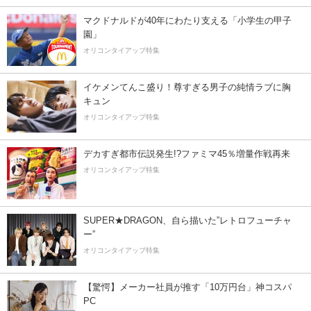
マクドナルドが40年にわたり支える「小学生の甲子
園」
オリコンタイアップ特集
イケメンてんこ盛り！尊すぎる男子の純情ラブに胸
キュン
オリコンタイアップ特集
デカすぎ都市伝説発生!?ファミマ45％増量作戦再来
オリコンタイアップ特集
SUPER★DRAGON、自ら描いた”レトロフューチャ
ー”
オリコンタイアップ特集
【驚愕】メーカー社員が推す「10万円台」神コスパ
PC