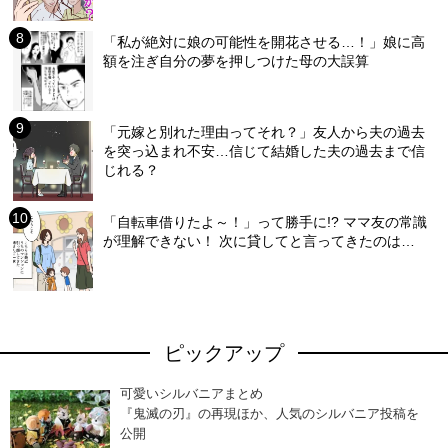
「私が絶対に娘の可能性を開花させる…！」娘に高
額を注ぎ自分の夢を押しつけた母の大誤算
「元嫁と別れた理由ってそれ？」友人から夫の過去
を突っ込まれ不安…信じて結婚した夫の過去まで信
じれる？
「自転車借りたよ～！」って勝手に!? ママ友の常識
が理解できない！ 次に貸してと言ってきたのは…
ピックアップ
可愛いシルバニアまとめ
『鬼滅の刃』の再現ほか、人気のシルバニア投稿を
公開