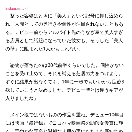
Instagramより
整った容姿はときに「美人」という記号に押し込めら
れ、人間としての奥行きや個性が注目されないこともあ
る。デビュー前からアルバイト先のうなぎ屋で美人すぎ
る店員として話題になっていた彼女も、そうした「美人
の壁」に阻まれた1人かもしれない。
「憑物が落ちたのは30代前半くらいでした。個性がない
ことを受け止めて、それを補える芝居の力をつけよう。
すぐに結果が出なくても、1年に一歩でもいいから足跡を
残していこうと決めました。デビュー時とは違うギアが
入りましたね」
メイン役ではないものの作品を重ね、デビュー10年目
には映画『愚行録』でヨコハマ映画祭の助演女優賞に輝
く。華やかな容姿と温和な人柄の裏にたたえた底知れぬ