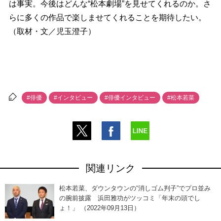
は事実。今後はどんな“松本劇場”を見せてくれるのか。さ
らに多くの作品で楽しませてくれることを期待したい。
（取材・文／児玉澄子）
#俳優
#インタビュー
#俳優インタビュー
#松本若菜
関連リンク
松本若菜、ダウンタウンの“消しゴム判子”でプロ並み
の腕前披露 浜田雅功がツッコミ「年末の頭でし
ょ！」 （2022年09月13日）