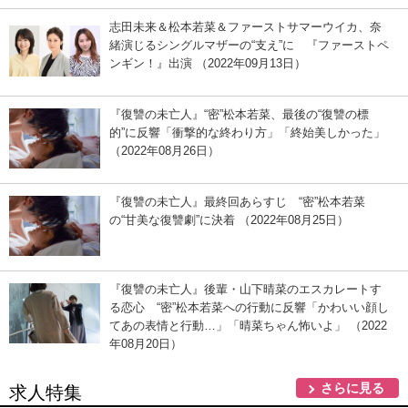
志田未来＆松本若菜＆ファーストサマーウイカ、奈
緒演じるシングルマザーの“支え”に 『ファーストペ
ンギン！』出演 （2022年09月13日）
『復讐の未亡人』“密”松本若菜、最後の“復讐の標
的”に反響「衝撃的な終わり方」「終始美しかった」
（2022年08月26日）
『復讐の未亡人』最終回あらすじ “密”松本若菜
の“甘美な復讐劇”に決着 （2022年08月25日）
『復讐の未亡人』後輩・山下晴菜のエスカレートす
る恋心 “密”松本若菜への行動に反響「かわいい顔し
てあの表情と行動…」「晴菜ちゃん怖いよ」 （2022
年08月20日）
さらに見る
求人特集