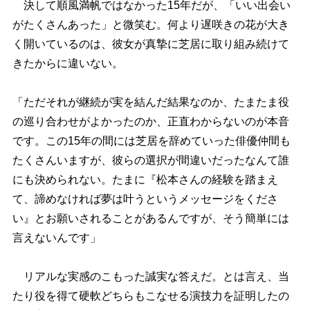
決して順風満帆ではなかった15年だが、「いい出会い
がたくさんあった」と微笑む。何より遅咲きの花が大き
く開いているのは、彼女が真摯に芝居に取り組み続けて
きたからに違いない。
「ただそれが継続が実を結んだ結果なのか、たまたま役
の巡り合わせがよかったのか、正直わからないのが本音
です。この15年の間には芝居を辞めていった俳優仲間も
たくさんいますが、彼らの選択が間違いだったなんて誰
にも決められない。たまに『松本さんの経験を踏まえ
て、諦めなければ夢は叶うというメッセージをくださ
い』とお願いされることがあるんですが、そう簡単には
言えないんです」
リアルな実感のこもった誠実な答えだ。とは言え、当
たり役を得て硬軟どちらもこなせる演技力を証明したの