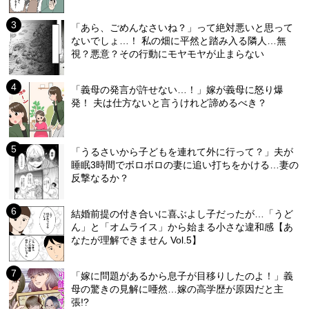
「あら、ごめんなさいね？」って絶対悪いと思って
ないでしょ…！ 私の畑に平然と踏み入る隣人…無
視？悪意？その行動にモヤモヤが止まらない
「義母の発言が許せない…！」嫁が義母に怒り爆
発！ 夫は仕方ないと言うけれど諦めるべき？
「うるさいから子どもを連れて外に行って？」夫が
睡眠3時間でボロボロの妻に追い打ちをかける…妻の
反撃なるか？
結婚前提の付き合いに喜ぶよし子だったが…「うど
ん」と「オムライス」から始まる小さな違和感【あ
なたが理解できません Vol.5】
「嫁に問題があるから息子が目移りしたのよ！」義
母の驚きの見解に唖然…嫁の高学歴が原因だと主
張!?