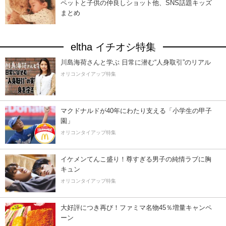
ペットと子供の仲良しショット他、SNS話題キッズ
まとめ
eltha イチオシ特集
川島海荷さんと学ぶ 日常に潜む“人身取引”のリアル
オリコンタイアップ特集
マクドナルドが40年にわたり支える「小学生の甲子
園」
オリコンタイアップ特集
イケメンてんこ盛り！尊すぎる男子の純情ラブに胸
キュン
オリコンタイアップ特集
大好評につき再び！ファミマ名物45％増量キャンペ
ーン