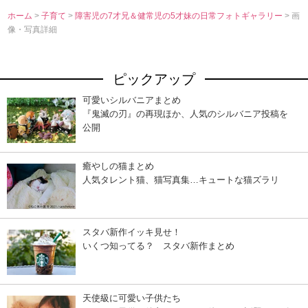
ホーム
>
子育て
>
障害児の7才兄＆健常児の5才妹の日常フォトギャラリー
> 画
像・写真詳細
ピックアップ
可愛いシルバニアまとめ
『鬼滅の刃』の再現ほか、人気のシルバニア投稿を
公開
癒やしの猫まとめ
人気タレント猫、猫写真集…キュートな猫ズラリ
スタバ新作イッキ見せ！
いくつ知ってる？ スタバ新作まとめ
天使級に可愛い子供たち