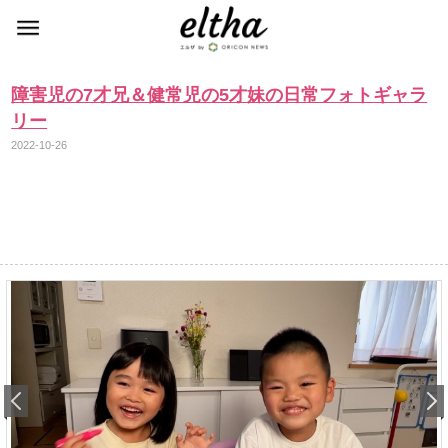
障害児の7才兄＆健常児の5才妹の日常フォトギャラ
リー
2022-10-26