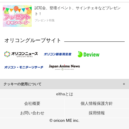
試写会、登壇イベント、サインチェキなどプレゼン
ト！
プレゼント特集
オリコングループサイト
クッキーの使用について
このサイトでは Cookie を使用して、ユーザーに合わせたコンテンツや広告の
elthaとは
表示、ソーシャル メディア機能の提供、広告の表示回数やクリック数の測定を
会社概要
個人情報保護方針
行っています。
また、ユーザーによるサイトの利用状況についても情報を収集し、ソーシャル
お問い合わせ
採用情報
メディアや広告配信、データ解析の各パートナーに提供しています。
各パートナーは、この情報とユーザーが各パートナーに提供した他の情報や、
© oricon ME inc.
ユーザーが各パートナーのサービスを使用したときに収集した他の情報を組み
合わせて使用することがあります。