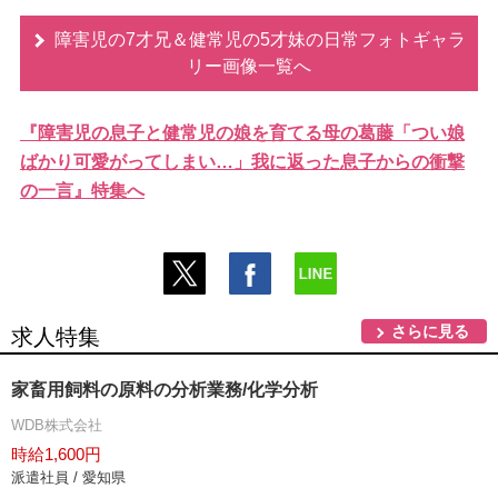
障害児の7才兄＆健常児の5才妹の日常フォトギャラ
リー画像一覧へ
『障害児の息子と健常児の娘を育てる母の葛藤「つい娘
ばかり可愛がってしまい…」我に返った息子からの衝撃
の一言』特集へ
さらに見る
求人特集
家畜用飼料の原料の分析業務/化学分析
WDB株式会社
時給1,600円
派遣社員 / 愛知県