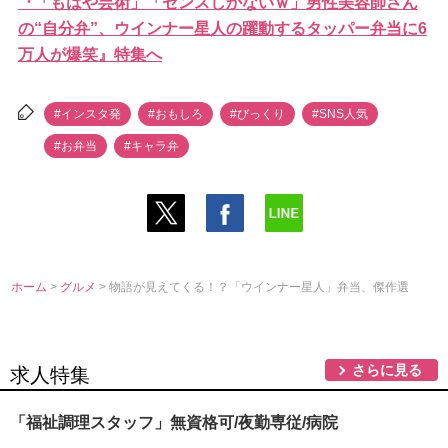
『「もはや芸術」「センスしかないｗ」男性美容師さん
の“自分弁”、ウインナー星人の躍動するタッパー弁当に6
万人が爆笑』特集へ
#インスタ発
#おもしろ
#びっくり
#SNS人気
#お弁当
#キャラ弁
ホーム
>
グルメ
> 物語が見えてくる！？「ウインナー星人」弁当、傑作選
さらに見る
求人特集
「福祉調理スタッフ」無資格可/夜勤専従/病院