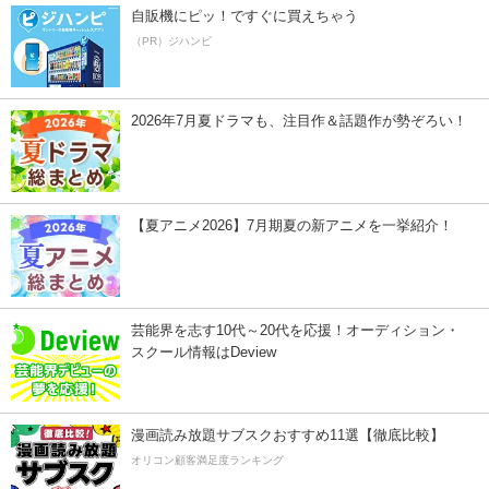
自販機にピッ！ですぐに買えちゃう
（PR）ジハンピ
2026年7月夏ドラマも、注目作＆話題作が勢ぞろい！
【夏アニメ2026】7月期夏の新アニメを一挙紹介！
芸能界を志す10代～20代を応援！オーディション・
スクール情報はDeview
漫画読み放題サブスクおすすめ11選【徹底比較】
オリコン顧客満足度ランキング