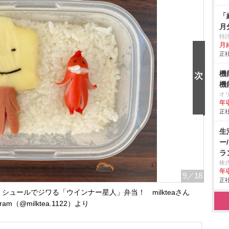
「
月
特
月給
正社
機
機
オ
年
正社
生
ー
ラ
株
年
9
／18
正社
弁、シュールでジワる「ウインナー星人」弁当！ milkteaさん
agram（@milktea.1122）より