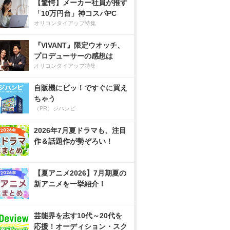
【驚愕】メーカー社員が推す
「10万円台」神コスパPC
オリコンタイアップ特集
『VIVANT』限定ウオッチ、
プロデューサーの感想は
オリコンタイアップ特集
自販機にピッ！ですぐに買え
ちゃう
（PR）ジハンピ
2026年7月夏ドラマも、注目
作＆話題作が勢ぞろい！
【夏アニメ2026】7月期夏の
新アニメを一挙紹介！
芸能界を志す10代～20代を
応援！オーディション・スク