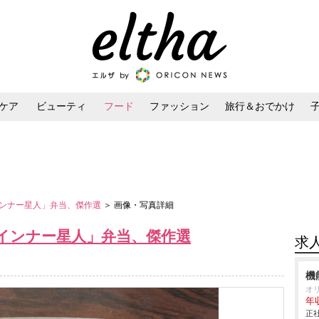
ケア
ビューティ
フード
ファッション
旅行＆おでかけ
ンケア
ダイエット・ボディケア
ヘアスタイル・ヘアアレンジ
ンナー星人」弁当、傑作選
＞ 画像・写真詳細
インナー星人」弁当、傑作選
求
機
オ
年
正社