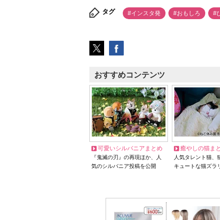
タグ
#インスタ発
#おもしろ
#
おすすめコンテンツ
可愛いシルバニアまとめ
癒やしの猫ま
『鬼滅の刃』の再現ほか、人
人気タレント猫、
気のシルバニア投稿を公開
キュートな猫ズラ