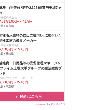
総務」/主任候補/年休125日/賞与実績7ヶ
分
許機器株式会社
31万3,000円～41万円
員 / 東京都
能性表示原料の届出支援/地元に根付いた
能性素材の優良メーカー
リザ油化株式会社
収450万円～550万円
員 / 愛知県
活雑貨・日用品等の品質管理マネージャ
/プライム上場大手グループの生活雑貨ブ
ンド
式会社アインファーマシーズ
収500万円～750万円
員 / 東京都
続きはこちら
sponsored by 求人ボックス