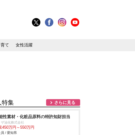
子育て
女性活躍
人特集
さらに見る
能性素材・化粧品原料の特許知財担当
リザ油化株式会社
収450万円～550万円
員 / 愛知県