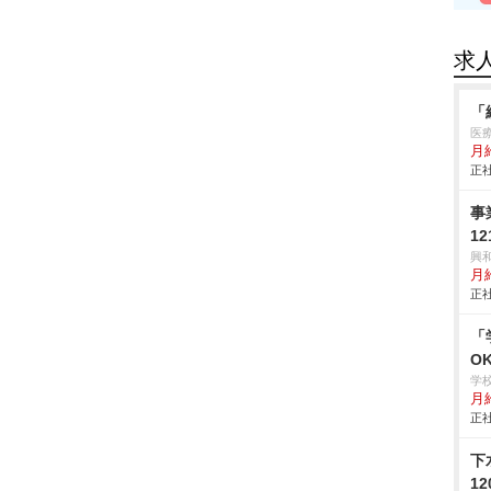
求
「
医
月給
正社
事
1
興
月
正社
「
O
学
月給
正社
下
1