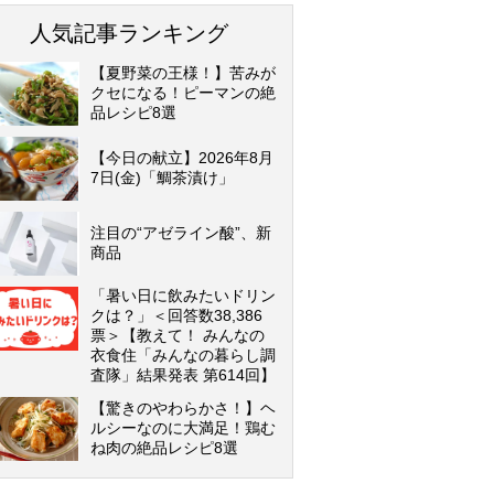
人気記事ランキング
【夏野菜の王様！】苦みが
クセになる！ピーマンの絶
品レシピ8選
【今日の献立】2026年8月
7日(金)「鯛茶漬け」
注目の“アゼライン酸”、新
商品
「暑い日に飲みたいドリン
クは？」＜回答数38,386
票＞【教えて！ みんなの
衣食住「みんなの暮らし調
査隊」結果発表 第614回】
【驚きのやわらかさ！】ヘ
ルシーなのに大満足！鶏む
ね肉の絶品レシピ8選