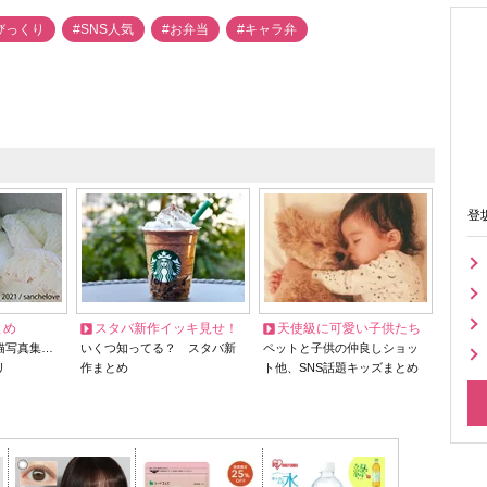
びっくり
#SNS人気
#お弁当
#キャラ弁
登
とめ
スタバ新作イッキ見せ！
天使級に可愛い子供たち
猫写真集…
いくつ知ってる？ スタバ新
ペットと子供の仲良しショッ
リ
作まとめ
ト他、SNS話題キッズまとめ