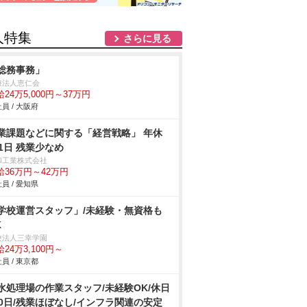
人特集
さらに見る
総務事務」
療法人恵仁会
24万5,000円～37万円
員 / 大阪府
業課題などに関する「経営戦略」 年休
21日 残業少なめ
和工業株式会社
給36万円～42万円
員 / 愛知県
学校運営スタッフ」/未経験・無資格も
K
校法人三幸学園
24万3,100円～
員 / 東京都
水処理場の作業スタッフ/未経験OK/休日
20日/残業ほぼなし/インフラ関連の安定