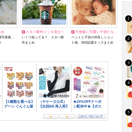
とめ
スタバ新作イッキ見せ！
天使級に可愛い子供たち
猫写真集…
いくつ知ってる？ スタバ新
ペットと子供の仲良しショッ
リ
作まとめ
ト他、SNS話題キッズまとめ