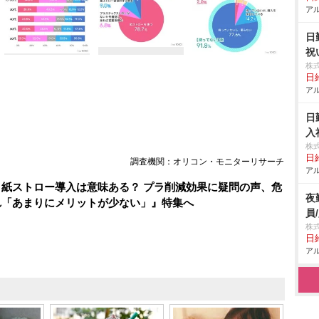
アル
日
祝
株
日給
アル
日
入
株
日給
調査機関：オリコン・モニターリサーチ
アル
紙ストロー導入は意味ある？ プラ削減効果に疑問の声、危
夜
れ「あまりにメリットが少ない」』特集へ
員
株
日給
アル