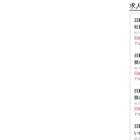
求
日
社
株
日給
アル
日
祝
株
日給
アル
日
祝
株
日給
アル
日
い
株