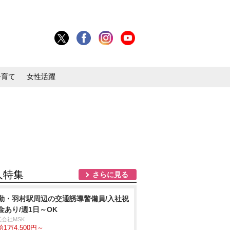
子育て
女性活躍
人特集
さらに見る
勤・羽村駅周辺の交通誘導警備員/入社祝
金あり/週1日～OK
式会社MSK
1万4,500円～