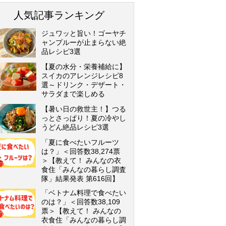
人気記事ランキング
ジュワッと旨い！ゴーヤチ
ャンプルーが止まらない絶
品レシピ3選
【夏の水分・栄養補給に】
スイカのアレンジレシピ8
選～ドリンク・デザート・
サラダまで楽しめる
【暑い日の救世主！】つる
っとさっぱり！夏の冷やし
うどん絶品レシピ3選
「夏に食べたいフルーツ
は？」＜回答数38,274票
＞【教えて！ みんなの衣
食住「みんなの暮らし調査
隊」結果発表 第616回】
「ベトナム料理で食べたい
のは？」＜回答数38,109
票＞【教えて！ みんなの
衣食住「みんなの暮らし調