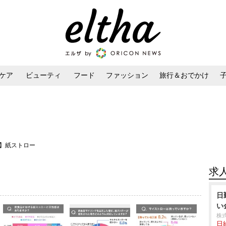
ケア
ビューティ
フード
ファッション
旅行＆おでかけ
ンケア
ダイエット・ボディケア
ヘアスタイル・ヘアアレンジ
査】紙ストロー
求
日
い
株
日給