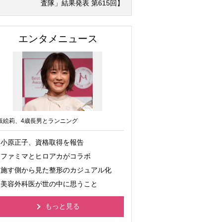
査隊」結果発表 第615回】
エンタメニュース
坂絵莉、4歳長男とランニング
小原正子、資格取得を報告
ファミマとヒロアカがコラボ
施す側から見た整形のカジュアル化
美容外科医が世の中に思うこと
もっと見る