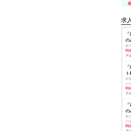
求
「
の
株
時給
アル
「
ト
医
が
時給
アル
「
の
株
の
時給