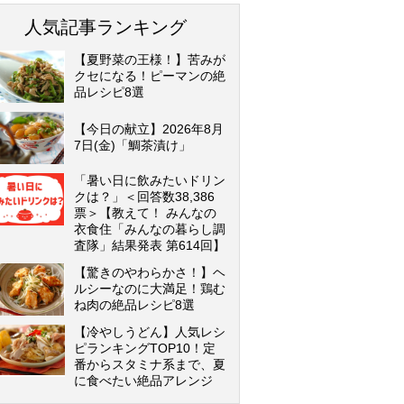
人気記事ランキング
【夏野菜の王様！】苦みが
クセになる！ピーマンの絶
品レシピ8選
【今日の献立】2026年8月
7日(金)「鯛茶漬け」
「暑い日に飲みたいドリン
クは？」＜回答数38,386
票＞【教えて！ みんなの
衣食住「みんなの暮らし調
査隊」結果発表 第614回】
【驚きのやわらかさ！】ヘ
ルシーなのに大満足！鶏む
ね肉の絶品レシピ8選
【冷やしうどん】人気レシ
ピランキングTOP10！定
番からスタミナ系まで、夏
に食べたい絶品アレンジ