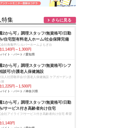
人特集
さらに見る
週2から可」調理スタッフ/無資格可/日勤
み/住宅型有料老人ホーム/社会保障完備
式会社角亀甲/シルバーホームよもぎ台
1,140円～1,300円
バイト・パート / 愛知県
週2から可」調理スタッフ/無資格可/シフ
相談可/介護老人保健施設
療法人社団敬祥会/介護老人保健施設 ケアガーデンさ
み湖
1,225円～1,500円
バイト・パート / 神奈川県
週1から可」調理スタッフ/無資格可/日勤
み/サービス付き高齢者向け住宅
式会社アイライフ/サービス付き高齢者向け住宅 希望
丘
1,140円