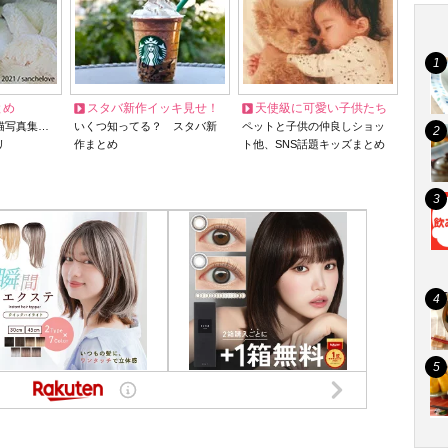
とめ
スタバ新作イッキ見せ！
天使級に可愛い子供たち
猫写真集…
いくつ知ってる？ スタバ新
ペットと子供の仲良しショッ
リ
作まとめ
ト他、SNS話題キッズまとめ