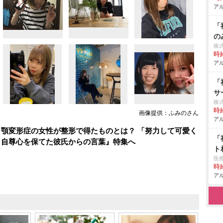
アル
「
の
株
時給
アル
「
サ
株
時給
画像提供：ふみのさん
アル
顎変形症の女性が整形で得たものとは？ 「努力して可愛く
「
」自尊心を保てた彼氏からの言葉』特集へ
ト
医
時給
アル