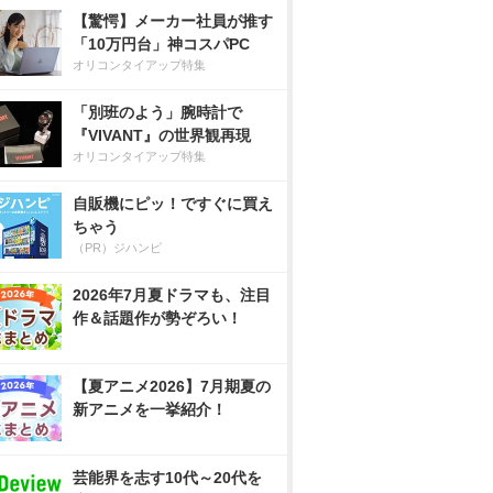
【驚愕】メーカー社員が推す
「10万円台」神コスパPC
オリコンタイアップ特集
「別班のよう」腕時計で
『VIVANT』の世界観再現
オリコンタイアップ特集
自販機にピッ！ですぐに買え
ちゃう
（PR）ジハンピ
2026年7月夏ドラマも、注目
作＆話題作が勢ぞろい！
【夏アニメ2026】7月期夏の
新アニメを一挙紹介！
芸能界を志す10代～20代を