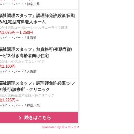
バイト・パート / 神奈川県
福祉調理スタッフ」調理師免許必須/日勤
み/住宅型有料老人ホーム
式会社川島コーポレーション/サニーライフ苗穂
1,075円～1,250円
バイト・パート / 北海道
福祉調理スタッフ」無資格可/夜勤専従/
ービス付き高齢者向け住宅
式会社ハイジ/おもてなしハイジ
1,180円
バイト・パート / 大阪府
福祉調理スタッフ」調理師免許必須/シフ
相談可/診療所・クリニック
療法人俊英会/並木産婦人科クリニック
1,225円～
バイト・パート / 神奈川県
続きはこちら
sponsored by 求人ボックス