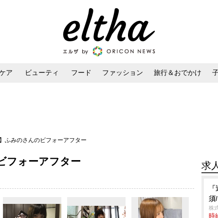
ケア
ビューティ
フード
ファッション
旅行＆おでかけ
ンケア
ダイエット・ボディケア
ヘアスタイル・ヘアアレンジ
女】ふみのさんのビフォーアフター
ビフォーアフター
求
「
須
株
時給