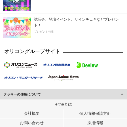
試写会、登壇イベント、サインチェキなどプレゼン
ト！
プレゼント特集
オリコングループサイト
クッキーの使用について
このサイトでは Cookie を使用して、ユーザーに合わせたコンテンツや広告の
elthaとは
表示、ソーシャル メディア機能の提供、広告の表示回数やクリック数の測定を
会社概要
個人情報保護方針
行っています。
また、ユーザーによるサイトの利用状況についても情報を収集し、ソーシャル
お問い合わせ
採用情報
メディアや広告配信、データ解析の各パートナーに提供しています。