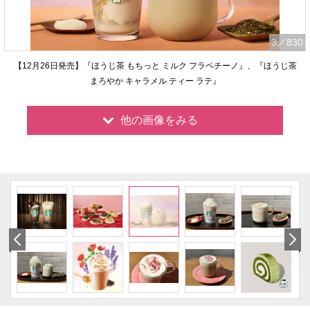
3
／830
【12月26日発売】『ほうじ茶 もちっと ミルク フラペチーノ』、『ほうじ茶
まろやか キャラメル ティー ラテ』
他の画像をみる