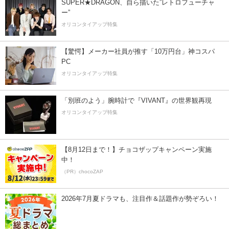
SUPER★DRAGON、自ら描いた”レトロフューチャ
ー”
オリコンタイアップ特集
【驚愕】メーカー社員が推す「10万円台」神コスパ
PC
オリコンタイアップ特集
「別班のよう」腕時計で『VIVANT』の世界観再現
オリコンタイアップ特集
【8月12日まで！】チョコザップキャンペーン実施
中！
（PR）chocoZAP
2026年7月夏ドラマも、注目作＆話題作が勢ぞろい！