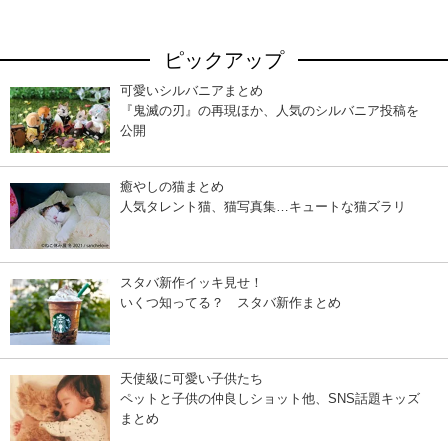
ピックアップ
可愛いシルバニアまとめ
『鬼滅の刃』の再現ほか、人気のシルバニア投稿を
公開
癒やしの猫まとめ
人気タレント猫、猫写真集…キュートな猫ズラリ
スタバ新作イッキ見せ！
いくつ知ってる？ スタバ新作まとめ
天使級に可愛い子供たち
ペットと子供の仲良しショット他、SNS話題キッズ
まとめ