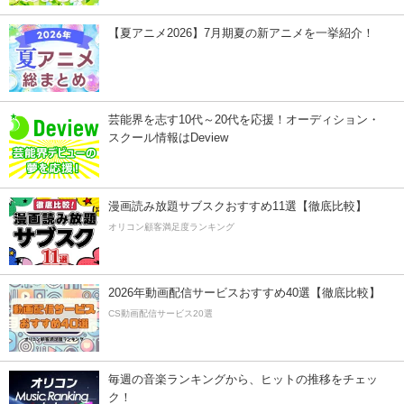
【夏アニメ2026】7月期夏の新アニメを一挙紹介！
芸能界を志す10代～20代を応援！オーディション・
スクール情報はDeview
漫画読み放題サブスクおすすめ11選【徹底比較】
オリコン顧客満足度ランキング
2026年動画配信サービスおすすめ40選【徹底比較】
CS動画配信サービス20選
毎週の音楽ランキングから、ヒットの推移をチェッ
ク！