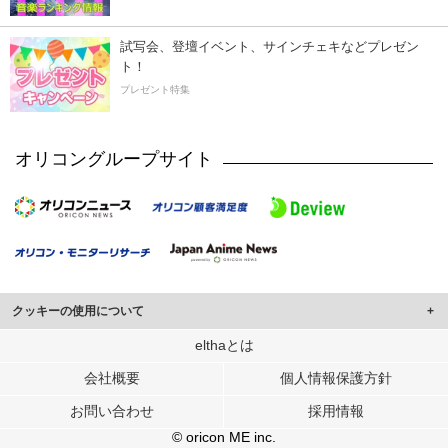
試写会、登壇イベント、サインチェキなどプレゼン
ト！
プレゼント特集
オリコングループサイト
クッキーの使用について
このサイトでは Cookie を使用して、ユーザーに合わせたコンテンツや広告の
elthaとは
表示、ソーシャル メディア機能の提供、広告の表示回数やクリック数の測定を
会社概要
個人情報保護方針
行っています。
また、ユーザーによるサイトの利用状況についても情報を収集し、ソーシャル
お問い合わせ
採用情報
メディアや広告配信、データ解析の各パートナーに提供しています。
各パートナーは、この情報とユーザーが各パートナーに提供した他の情報や、
© oricon ME inc.
ユーザーが各パートナーのサービスを使用したときに収集した他の情報を組み