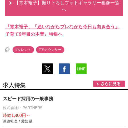
【青木裕子】撮り下ろしフォトギャラリー画像一覧
へ
『青木裕子、「迷いながらブレながら今日も向き合う」
子育て9年目の本音』特集へ
#タレント
#アナウンサー
さらに見る
求人特集
スピード採用の一般事務
株式会社I・PARTNERS
時給1,400円～
派遣社員 / 愛知県