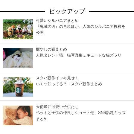
ピックアップ
可愛いシルバニアまとめ
『鬼滅の刃』の再現ほか、人気のシルバニア投稿を
公開
癒やしの猫まとめ
人気タレント猫、猫写真集…キュートな猫ズラリ
スタバ新作イッキ見せ！
いくつ知ってる？ スタバ新作まとめ
天使級に可愛い子供たち
ペットと子供の仲良しショット他、SNS話題キッズ
まとめ