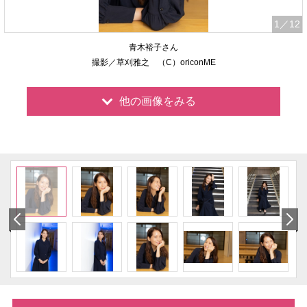
1
／12
青木裕子さん
撮影／草刈雅之 （C）oriconME
他の画像をみる