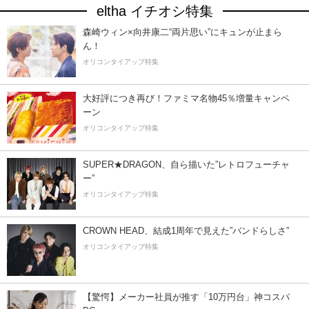
eltha イチオシ特集
森崎ウィン×向井康二“両片思い”にキュンが止まら
ん！
オリコンタイアップ特集
大好評につき再び！ファミマ名物45％増量キャンペ
ーン
オリコンタイアップ特集
SUPER★DRAGON、自ら描いた”レトロフューチャ
ー”
オリコンタイアップ特集
CROWN HEAD、結成1周年で見えた”バンドらしさ”
オリコンタイアップ特集
【驚愕】メーカー社員が推す「10万円台」神コスパ