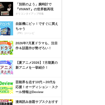
「別班のよう」腕時計で
『VIVANT』の世界観再現
オリコンタイアップ特集
自販機にピッ！ですぐに買え
ちゃう
（PR）ジハンピ
2026年7月夏ドラマも、注目
作＆話題作が勢ぞろい！
【夏アニメ2026】7月期夏の
新アニメを一挙紹介！
芸能界を志す10代～20代を
応援！オーディション・スク
ール情報はDeview
漫画読み放題サブスクおすす