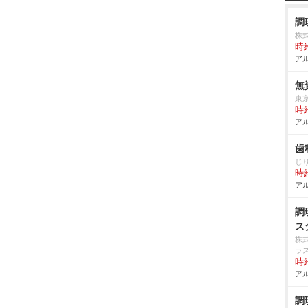
調
株
時給
アル
無
東
時給
アル
歯
じ
時給
アル
調
ス
株
ラ
時給
アル
調