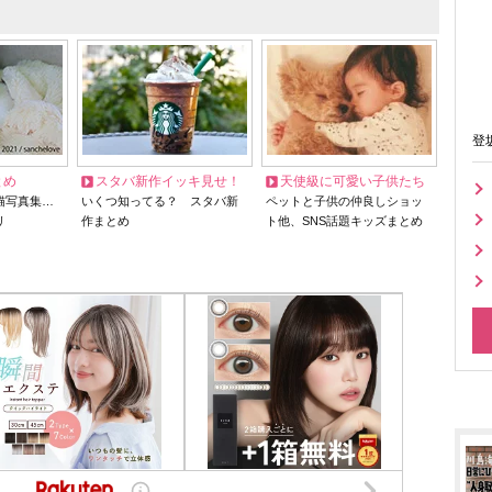
登
とめ
スタバ新作イッキ見せ！
天使級に可愛い子供たち
猫写真集…
いくつ知ってる？ スタバ新
ペットと子供の仲良しショッ
リ
作まとめ
ト他、SNS話題キッズまとめ