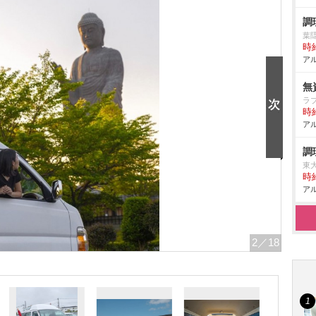
調
葉
時給
アル
無
ラ
時給
アル
調
東
時給
アル
2
／18