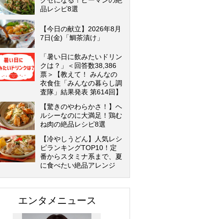
クセになる！ピーマンの絶
品レシピ8選
【今日の献立】2026年8月
7日(金)「鯛茶漬け」
「暑い日に飲みたいドリン
クは？」＜回答数38,386
票＞【教えて！ みんなの
衣食住「みんなの暮らし調
査隊」結果発表 第614回】
【驚きのやわらかさ！】ヘ
ルシーなのに大満足！鶏む
ね肉の絶品レシピ8選
【冷やしうどん】人気レシ
ピランキングTOP10！定
番からスタミナ系まで、夏
に食べたい絶品アレンジ
エンタメニュース