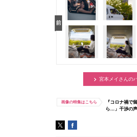
宮本メイさんの
『コロナ禍で
画像の特集はこちら
ら…」干渉の