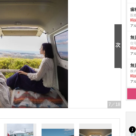
歯
医
時給
アル
無
住
時給
アル
無
株
時給
アル
7
／18