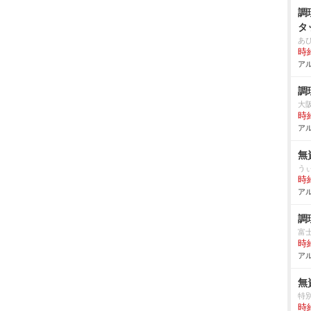
調
タ
あ
時給
アル
調
大
時給
アル
無
う
時給
アル
調
富
時給
アル
無
特
時給