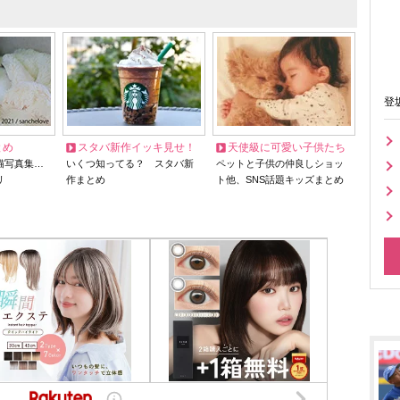
登
とめ
スタバ新作イッキ見せ！
天使級に可愛い子供たち
猫写真集…
いくつ知ってる？ スタバ新
ペットと子供の仲良しショッ
リ
作まとめ
ト他、SNS話題キッズまとめ