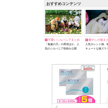
おすすめコンテンツ
可愛いシルバニアまとめ
癒やしの猫ま
『鬼滅の刃』の再現ほか、人
人気タレント猫、
気のシルバニア投稿を公開
キュートな猫ズラ