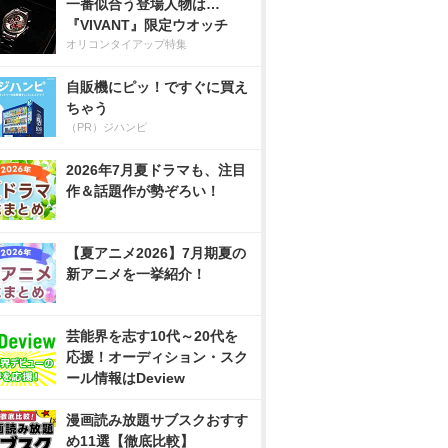
一番似合う登場人物は…
『VIVANT』限定ウオッチ
オリコンタイアップ特集
自販機にピッ！ですぐに買え
ちゃう
（PR）ジハンピ
2026年7月夏ドラマも、注目
作＆話題作が勢ぞろい！
【夏アニメ2026】7月期夏の
新アニメを一挙紹介！
芸能界を志す10代～20代を
応援！オーディション・スク
ール情報はDeview
漫画読み放題サブスクおすす
め11選【徹底比較】