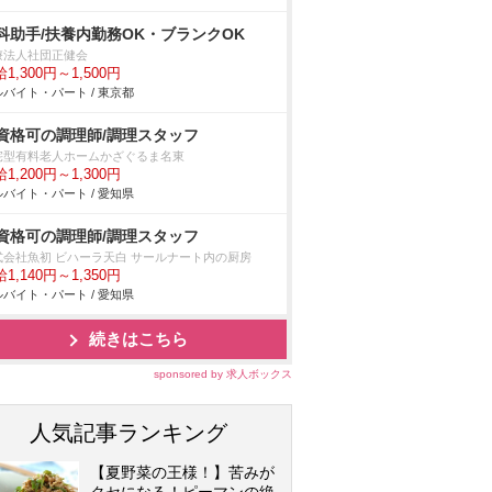
科助手/扶養内勤務OK・ブランクOK
療法人社団正健会
1,300円～1,500円
バイト・パート / 東京都
資格可の調理師/調理スタッフ
宅型有料老人ホームかざぐるま名東
1,200円～1,300円
バイト・パート / 愛知県
資格可の調理師/調理スタッフ
式会社魚初 ビハーラ天白 サールナート内の厨房
1,140円～1,350円
バイト・パート / 愛知県
続きはこちら
sponsored by 求人ボックス
人気記事ランキング
【夏野菜の王様！】苦みが