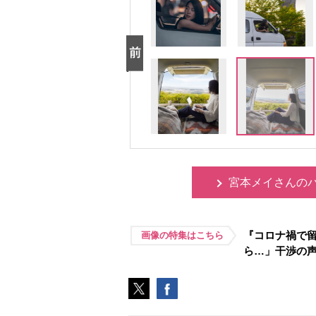
宮本メイさんの
『コロナ禍で
画像の特集はこちら
ら…」干渉の