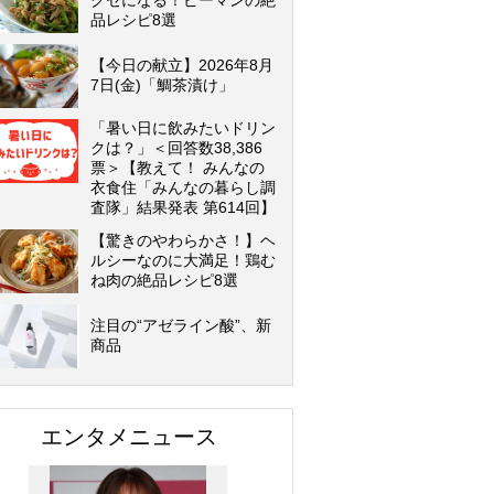
クセになる！ピーマンの絶
品レシピ8選
【今日の献立】2026年8月
7日(金)「鯛茶漬け」
「暑い日に飲みたいドリン
クは？」＜回答数38,386
票＞【教えて！ みんなの
衣食住「みんなの暮らし調
査隊」結果発表 第614回】
【驚きのやわらかさ！】ヘ
ルシーなのに大満足！鶏む
ね肉の絶品レシピ8選
注目の“アゼライン酸”、新
商品
エンタメニュース