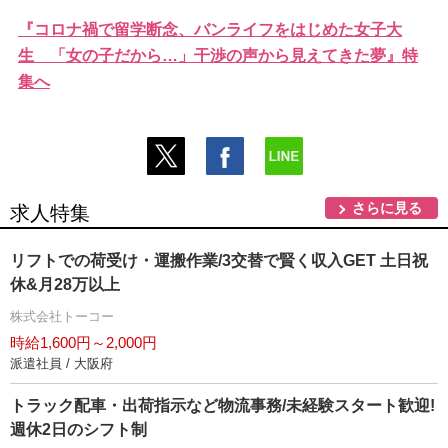
『コロナ禍で留学断念、バンライフをはじめた女子大
生 「女の子だから…」干渉の声から見えてきた夢』特
集へ
さらに見る
求人特集
リフトでの荷受け・運搬作業/3交替で賢く収入GET 土日祝
休&月28万以上
株式会社トーコー
時給1,600円～2,000円
派遣社員 / 大阪府
トラック配車・出荷指示など物流事務/未経験スタート歓迎!
週休2日のシフト制