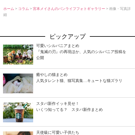
ホーム
>
コラム
>
宮本メイさんのバンライフフォトギャラリー
> 画像・写真詳
細
ピックアップ
可愛いシルバニアまとめ
『鬼滅の刃』の再現ほか、人気のシルバニア投稿を
公開
癒やしの猫まとめ
人気タレント猫、猫写真集…キュートな猫ズラリ
スタバ新作イッキ見せ！
いくつ知ってる？ スタバ新作まとめ
天使級に可愛い子供たち