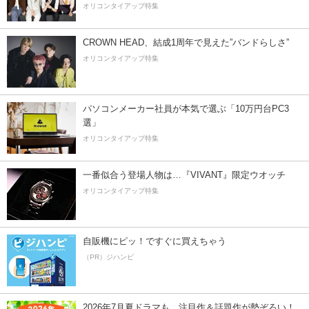
オリコンタイアップ特集
CROWN HEAD、結成1周年で見えた”バンドらしさ”
オリコンタイアップ特集
パソコンメーカー社員が本気で選ぶ「10万円台PC3
選」
オリコンタイアップ特集
一番似合う登場人物は…『VIVANT』限定ウオッチ
オリコンタイアップ特集
自販機にピッ！ですぐに買えちゃう
（PR）ジハンピ
2026年7月夏ドラマも、注目作＆話題作が勢ぞろい！