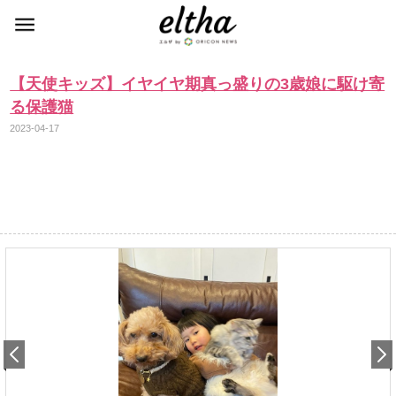
【天使キッズ】イヤイヤ期真っ盛りの3歳娘に駆け寄
る保護猫
2023-04-17