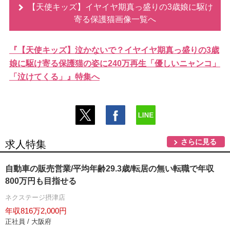
【天使キッズ】イヤイヤ期真っ盛りの3歳娘に駆け
寄る保護猫画像一覧へ
『【天使キッズ】泣かないで？イヤイヤ期真っ盛りの3歳
娘に駆け寄る保護猫の姿に240万再生「優しいニャンコ」
「泣けてくる」』特集へ
さらに見る
求人特集
自動車の販売営業/平均年齢29.3歳/転居の無い転職で年収
800万円も目指せる
ネクステージ摂津店
年収816万2,000円
正社員 / 大阪府