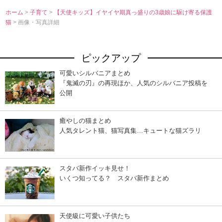
ホーム
>
子育て
>
【天使キッズ】イヤイヤ期真っ盛りの3歳娘に駆け寄る保護
猫
> 画像・写真詳細
ピックアップ
可愛いシルバニアまとめ
『鬼滅の刃』の再現ほか、人気のシルバニア投稿を
公開
癒やしの猫まとめ
人気タレント猫、猫写真集…キュートな猫ズラリ
スタバ新作イッキ見せ！
いくつ知ってる？ スタバ新作まとめ
天使級に可愛い子供たち