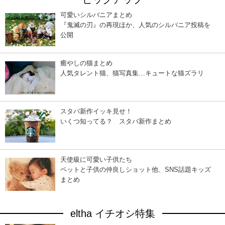
可愛いシルバニアまとめ
『鬼滅の刃』の再現ほか、人気のシルバニア投稿を
公開
癒やしの猫まとめ
人気タレント猫、猫写真集…キュートな猫ズラリ
スタバ新作イッキ見せ！
いくつ知ってる？ スタバ新作まとめ
天使級に可愛い子供たち
ペットと子供の仲良しショット他、SNS話題キッズ
まとめ
eltha イチオシ特集