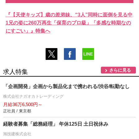
『【天使キッズ】歳の差弟妹、“3人”同時に面倒を見る中
1兄の姿に260万再生「保育のプロ級」「多感な時期なの
にすごい」』特集へ
さらに見る
求人特集
「企画開発」企画から製品化まで携われる/渋谷/転勤なし
株式会社ナガオカトレーディング
月給36万6,500円～
正社員 / 東京都
経験者募集「総務経理」 年休125日 土日祝休み
旭技建株式会社