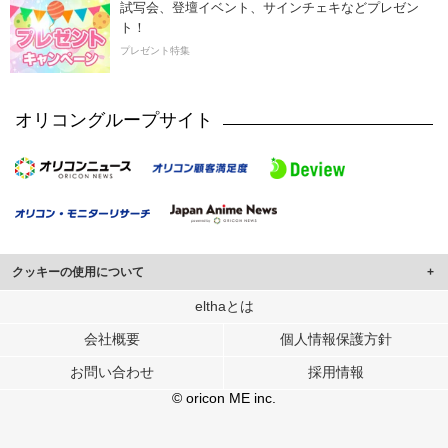
試写会、登壇イベント、サインチェキなどプレゼン
ト！
プレゼント特集
オリコングループサイト
クッキーの使用について
このサイトでは Cookie を使用して、ユーザーに合わせたコンテンツや広告の
elthaとは
表示、ソーシャル メディア機能の提供、広告の表示回数やクリック数の測定を
会社概要
個人情報保護方針
行っています。
また、ユーザーによるサイトの利用状況についても情報を収集し、ソーシャル
お問い合わせ
採用情報
メディアや広告配信、データ解析の各パートナーに提供しています。
各パートナーは、この情報とユーザーが各パートナーに提供した他の情報や、
© oricon ME inc.
ユーザーが各パートナーのサービスを使用したときに収集した他の情報を組み
合わせて使用することがあります。