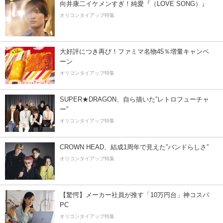
向井康二イケメンすぎ！純愛『（LOVE SONG）』
オリコンタイアップ特集
大好評につき再び！ファミマ名物45％増量キャンペ
ーン
オリコンタイアップ特集
SUPER★DRAGON、自ら描いた”レトロフューチャ
ー”
オリコンタイアップ特集
CROWN HEAD、結成1周年で見えた”バンドらしさ”
オリコンタイアップ特集
【驚愕】メーカー社員が推す「10万円台」神コスパ
PC
オリコンタイアップ特集