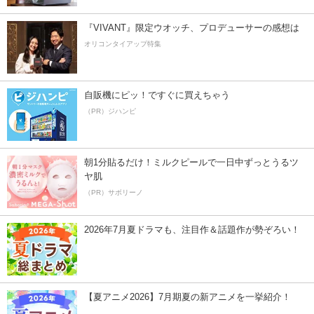
『VIVANT』限定ウオッチ、プロデューサーの感想は
オリコンタイアップ特集
自販機にピッ！ですぐに買えちゃう
（PR）ジハンピ
朝1分貼るだけ！ミルクピールで一日中ずっとうるツ
ヤ肌
（PR）サボリーノ
2026年7月夏ドラマも、注目作＆話題作が勢ぞろい！
【夏アニメ2026】7月期夏の新アニメを一挙紹介！