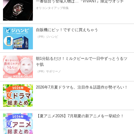
一番似合う登場人物は…『VIVANT』限定ウオッチ
オリコンタイアップ特集
自販機にピッ！ですぐに買えちゃう
（PR）ジハンピ
朝1分貼るだけ！ミルクピールで一日中ずっとうるツ
ヤ肌
（PR）サボリーノ
2026年7月夏ドラマも、注目作＆話題作が勢ぞろい！
【夏アニメ2026】7月期夏の新アニメを一挙紹介！