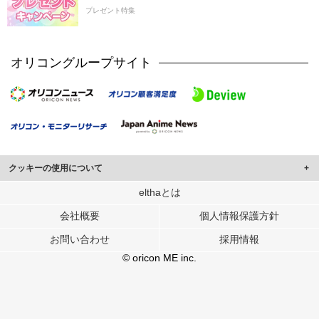
プレゼント特集
オリコングループサイト
クッキーの使用について
このサイトでは Cookie を使用して、ユーザーに合わせたコンテンツや広告の
elthaとは
表示、ソーシャル メディア機能の提供、広告の表示回数やクリック数の測定を
会社概要
個人情報保護方針
行っています。
また、ユーザーによるサイトの利用状況についても情報を収集し、ソーシャル
お問い合わせ
採用情報
メディアや広告配信、データ解析の各パートナーに提供しています。
各パートナーは、この情報とユーザーが各パートナーに提供した他の情報や、
© oricon ME inc.
ユーザーが各パートナーのサービスを使用したときに収集した他の情報を組み
合わせて使用することがあります。