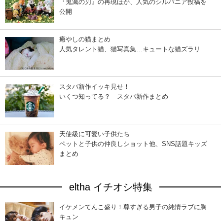
『鬼滅の刃』の再現ほか、人気のシルバニア投稿を
公開
癒やしの猫まとめ
人気タレント猫、猫写真集…キュートな猫ズラリ
スタバ新作イッキ見せ！
いくつ知ってる？ スタバ新作まとめ
天使級に可愛い子供たち
ペットと子供の仲良しショット他、SNS話題キッズ
まとめ
eltha イチオシ特集
イケメンてんこ盛り！尊すぎる男子の純情ラブに胸
キュン