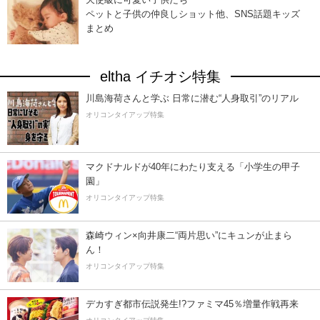
ペットと子供の仲良しショット他、SNS話題キッズ
まとめ
eltha イチオシ特集
川島海荷さんと学ぶ 日常に潜む“人身取引”のリアル
オリコンタイアップ特集
マクドナルドが40年にわたり支える「小学生の甲子
園」
オリコンタイアップ特集
森崎ウィン×向井康二“両片思い”にキュンが止まら
ん！
オリコンタイアップ特集
デカすぎ都市伝説発生!?ファミマ45％増量作戦再来