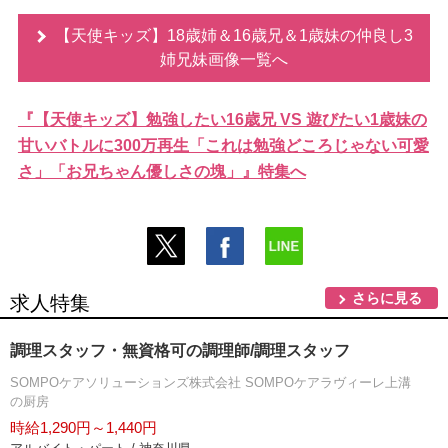
【天使キッズ】18歳姉＆16歳兄＆1歳妹の仲良し3
姉兄妹画像一覧へ
『【天使キッズ】勉強したい16歳兄 VS 遊びたい1歳妹の
甘いバトルに300万再生「これは勉強どころじゃない可愛
さ」「お兄ちゃん優しさの塊」』特集へ
さらに見る
求人特集
調理スタッフ・無資格可の調理師/調理スタッフ
SOMPOケアソリューションズ株式会社 SOMPOケアラヴィーレ上溝
の厨房
時給1,290円～1,440円