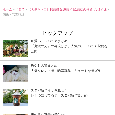
ホーム
>
子育て
>
【天使キッズ】18歳姉＆16歳兄＆1歳妹の仲良し3姉兄妹
>
画像・写真詳細
ピックアップ
可愛いシルバニアまとめ
『鬼滅の刃』の再現ほか、人気のシルバニア投稿を
公開
癒やしの猫まとめ
人気タレント猫、猫写真集…キュートな猫ズラリ
スタバ新作イッキ見せ！
いくつ知ってる？ スタバ新作まとめ
天使級に可愛い子供たち