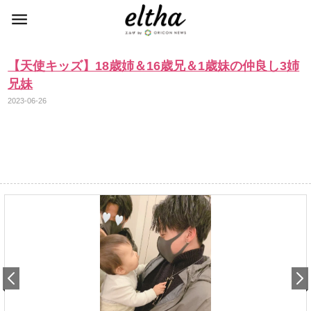
【天使キッズ】18歳姉＆16歳兄＆1歳妹の仲良し3姉
兄妹
2023-06-26