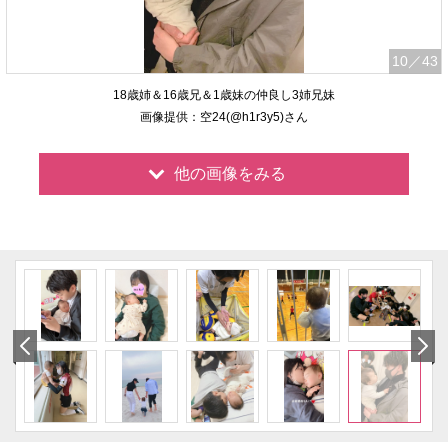
10
／43
18歳姉＆16歳兄＆1歳妹の仲良し3姉兄妹
画像提供：空24(@h1r3y5)さん
他の画像をみる