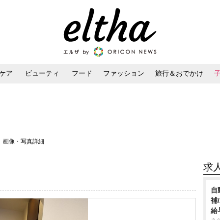
ケア
ビューティ
フード
ファッション
旅行＆おでかけ
ンケア
ダイエット・ボディケア
ヘアスタイル・ヘアアレンジ
＞ 画像・写真詳細
求
自
補
給