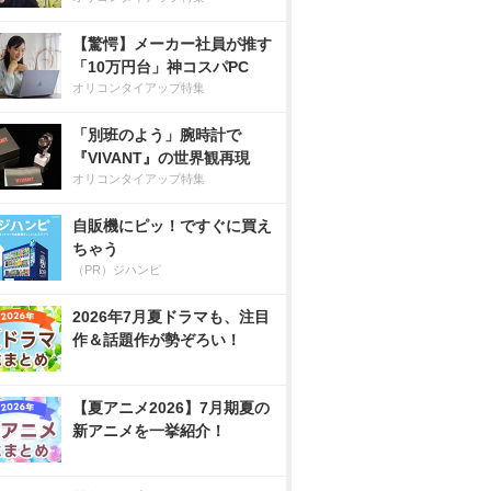
【驚愕】メーカー社員が推す
「10万円台」神コスパPC
オリコンタイアップ特集
「別班のよう」腕時計で
『VIVANT』の世界観再現
オリコンタイアップ特集
自販機にピッ！ですぐに買え
ちゃう
（PR）ジハンピ
2026年7月夏ドラマも、注目
作＆話題作が勢ぞろい！
【夏アニメ2026】7月期夏の
新アニメを一挙紹介！