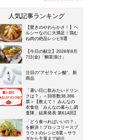
人気記事ランキング
【驚きのやわらかさ！】ヘ
ルシーなのに大満足！鶏む
ね肉の絶品レシピ8選
【今日の献立】2026年8月
7日(金)「鯛茶漬け」
注目の“アゼライン酸”、新
商品
「暑い日に飲みたいドリン
クは？」＜回答数38,386
票＞【教えて！ みんなの
衣食住「みんなの暮らし調
査隊」結果発表 第614回】
「どう食べればいいの？」
を解決！ブロッコリースプ
ラウトのレシピ8選～サラ
ダから主菜まで紹介