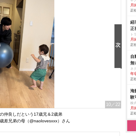
ネ
月給
正社
経
正
ト
月
正社
自
無
ネ
年収
正社
海
験
株式
10
／22
月
正社
の仲良しだという17歳兄＆2歳弟
歳差兄弟の母（@naolovesxxx）さん