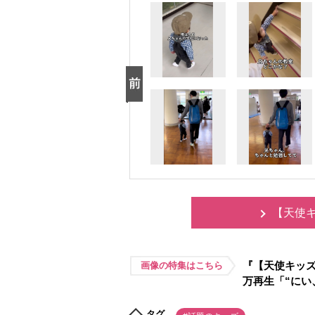
【天使キ
『【天使キッズ
画像の特集はこちら
万再生「“にい
タグ