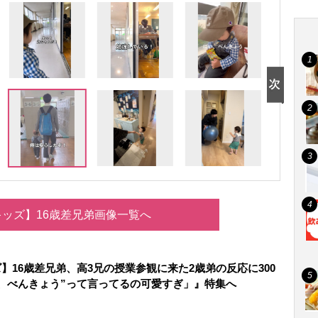
ッズ】16歳差兄弟画像一覧へ
】16歳差兄弟、高3兄の授業参観に来た2歳弟の反応に300
、べんきょう”って言ってるの可愛すぎ」』特集へ