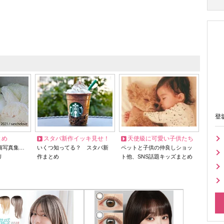
登
とめ
スタバ新作イッキ見せ！
天使級に可愛い子供たち
猫写真集…
いくつ知ってる？ スタバ新
ペットと子供の仲良しショッ
リ
作まとめ
ト他、SNS話題キッズまとめ