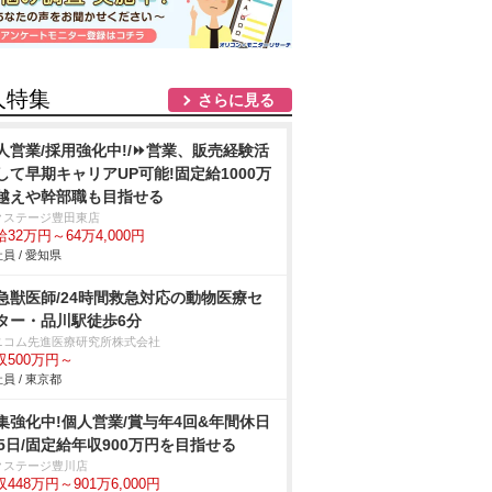
人特集
さらに見る
人営業/採用強化中!/⏩️営業、販売経験活
して早期キャリアUP可能!固定給1000万
越えや幹部職も目指せる
クステージ豊田東店
32万円～64万4,000円
員 / 愛知県
急獣医師/24時間救急対応の動物医療セ
ター・品川駅徒歩6分
ニコム先進医療研究所株式会社
収500万円～
員 / 東京都
集強化中!個人営業/賞与年4回&年間休日
25日/固定給年収900万円を目指せる
クステージ豊川店
448万円～901万6,000円