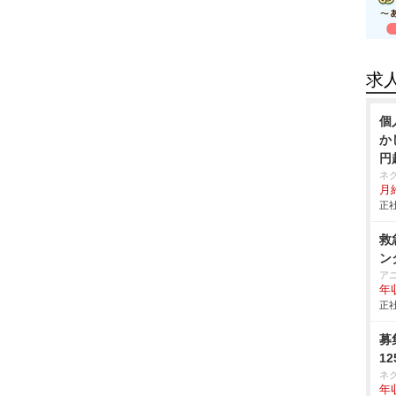
求
個
か
円
ネ
月給
正社
救
ン
ア
年
正社
募
1
ネ
年収