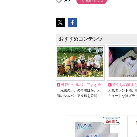
#話題のキッズ
おすすめコンテンツ
可愛いシルバニアまとめ
癒やしの猫ま
『鬼滅の刃』の再現ほか、人
人気タレント猫、
気のシルバニア投稿を公開
キュートな猫ズラ