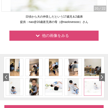
20
／22
日頃から大の仲良しだという17歳兄＆2歳弟
提供：nao@16歳差兄弟の母（@naolovesxxx）さん
他の画像をみる