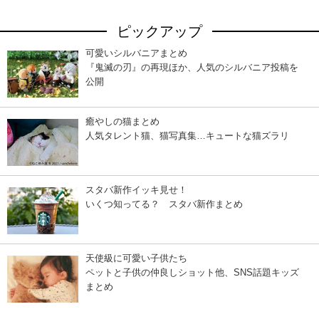
ピックアップ
可愛いシルバニアまとめ
『鬼滅の刃』の再現ほか、人気のシルバニア投稿を
公開
癒やしの猫まとめ
人気タレント猫、猫写真集…キュートな猫ズラリ
スタバ新作イッキ見せ！
いくつ知ってる？ スタバ新作まとめ
天使級に可愛い子供たち
ペットと子供の仲良しショット他、SNS話題キッズ
まとめ