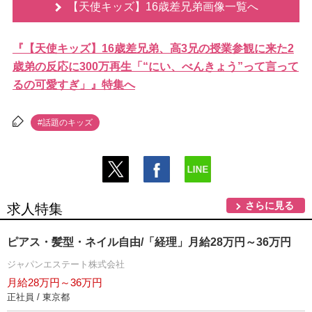
【天使キッズ】16歳差兄弟画像一覧へ
『【天使キッズ】16歳差兄弟、高3兄の授業参観に来た2
歳弟の反応に300万再生「“にい、べんきょう”って言って
るの可愛すぎ」』特集へ
#話題のキッズ
さらに見る
求人特集
ピアス・髪型・ネイル自由/「経理」月給28万円～36万円
ジャパンエステート株式会社
月給28万円～36万円
正社員 / 東京都