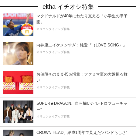
eltha イチオシ特集
マクドナルドが40年にわたり支える「小学生の甲子
園」
オリコンタイアップ特集
向井康二イケメンすぎ！純愛『（LOVE SONG）』
オリコンタイアップ特集
お値段そのまま45％増量！ファミマ夏の大盤振る舞
い
オリコンタイアップ特集
SUPER★DRAGON、自ら描いた”レトロフューチャ
ー”
オリコンタイアップ特集
CROWN HEAD、結成1周年で見えた”バンドらしさ”