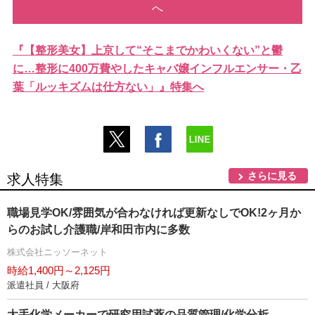
へ
『【整形美女】上京して“そこまでかわいくない”と鬱
に…整形に400万費やしたキャバ嬢インフルエンサー・乙
葉「ルッキズムは仕方ない」』特集へ
さらに見る
求人特集
職場見学OK/雰囲気が合わなければ更新なしでOK!2ヶ月か
らのお試し介護職/岸和田市内に多数
株式会社ニッソーネット
時給1,400円～2,125円
派遣社員 / 大阪府
大手化学メーカーで研究用試薬の品質管理/化学分析