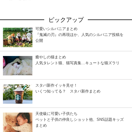
ピックアップ
可愛いシルバニアまとめ
『鬼滅の刃』の再現ほか、人気のシルバニア投稿を
公開
癒やしの猫まとめ
人気タレント猫、猫写真集…キュートな猫ズラリ
スタバ新作イッキ見せ！
いくつ知ってる？ スタバ新作まとめ
天使級に可愛い子供たち
ペットと子供の仲良しショット他、SNS話題キッズ
まとめ