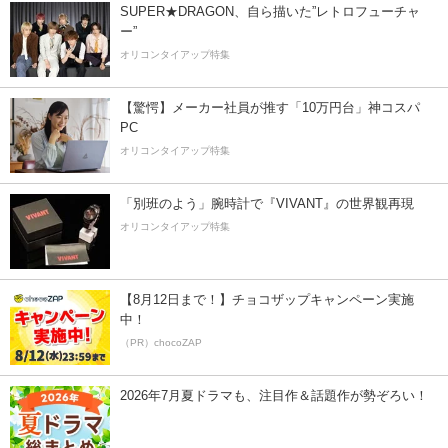
SUPER★DRAGON、自ら描いた”レトロフューチャ
ー”
オリコンタイアップ特集
【驚愕】メーカー社員が推す「10万円台」神コスパ
PC
オリコンタイアップ特集
「別班のよう」腕時計で『VIVANT』の世界観再現
オリコンタイアップ特集
【8月12日まで！】チョコザップキャンペーン実施
中！
（PR）chocoZAP
2026年7月夏ドラマも、注目作＆話題作が勢ぞろい！