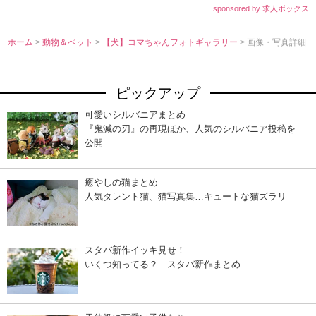
sponsored by 求人ボックス
ホーム
>
動物＆ペット
>
【犬】コマちゃんフォトギャラリー
> 画像・写真詳細
ピックアップ
可愛いシルバニアまとめ
『鬼滅の刃』の再現ほか、人気のシルバニア投稿を
公開
癒やしの猫まとめ
人気タレント猫、猫写真集…キュートな猫ズラリ
スタバ新作イッキ見せ！
いくつ知ってる？ スタバ新作まとめ