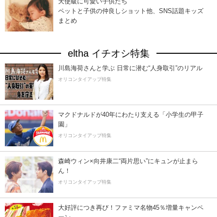
天使級に可愛い子供たち
ペットと子供の仲良しショット他、SNS話題キッズ
まとめ
eltha イチオシ特集
川島海荷さんと学ぶ 日常に潜む“人身取引”のリアル
オリコンタイアップ特集
マクドナルドが40年にわたり支える「小学生の甲子
園」
オリコンタイアップ特集
森崎ウィン×向井康二“両片思い”にキュンが止まら
ん！
オリコンタイアップ特集
大好評につき再び！ファミマ名物45％増量キャンペ