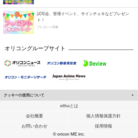
試写会、登壇イベント、サインチェキなどプレゼン
ト！
プレゼント特集
オリコングループサイト
クッキーの使用について
このサイトでは Cookie を使用して、ユーザーに合わせたコンテンツや広告の
elthaとは
表示、ソーシャル メディア機能の提供、広告の表示回数やクリック数の測定を
会社概要
個人情報保護方針
行っています。
また、ユーザーによるサイトの利用状況についても情報を収集し、ソーシャル
お問い合わせ
採用情報
メディアや広告配信、データ解析の各パートナーに提供しています。
各パートナーは、この情報とユーザーが各パートナーに提供した他の情報や、
© oricon ME inc.
ユーザーが各パートナーのサービスを使用したときに収集した他の情報を組み