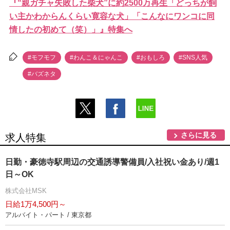
『“親ガチャ失敗した柴犬”に約2500万再生「どっちが飼
い主かわからんくらい寛容な犬」「こんなにワンコに同
情したの初めて（笑）」』特集へ
#モフモフ
#わんこ＆にゃんこ
#おもしろ
#SNS人気
#バズネタ
さらに見る
求人特集
日勤・豪徳寺駅周辺の交通誘導警備員/入社祝い金あり/週1
日～OK
株式会社MSK
日給1万4,500円～
アルバイト・パート / 東京都