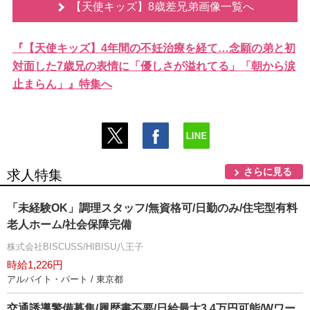
【天使キッズ】8歳差兄弟画像一覧へ
『【天使キッズ】4年間の不妊治療を経て…念願の弟と初
対面した7歳兄の表情に「優しさが溢れてる」「朝から涙
止まらん」』特集へ
さらに見る
求人特集
「未経験OK」調理スタッフ/無資格可/日勤のみ/住宅型有料
老人ホーム/社会保障完備
株式会社BISCUSS/HIBISU八王子
時給1,226円
アルバイト・パート / 東京都
交通誘導警備募集/履歴書不要/日給最大3.4万円可能/Wワー