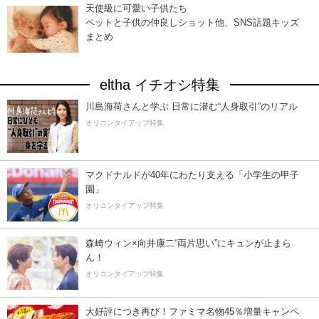
天使級に可愛い子供たち
ペットと子供の仲良しショット他、SNS話題キッズ
まとめ
eltha イチオシ特集
川島海荷さんと学ぶ 日常に潜む“人身取引”のリアル
オリコンタイアップ特集
マクドナルドが40年にわたり支える「小学生の甲子
園」
オリコンタイアップ特集
森崎ウィン×向井康二“両片思い”にキュンが止まら
ん！
オリコンタイアップ特集
大好評につき再び！ファミマ名物45％増量キャンペ