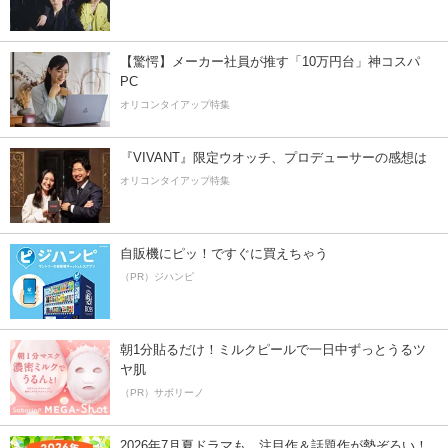
【驚愕】メーカー社員が推す「10万円台」神コスパ
PC
オリコンタイアップ特集
『VIVANT』限定ウオッチ、プロデューサーの感想は
オリコンタイアップ特集
自販機にピッ！ですぐに買えちゃう
（PR）ジハンピ
朝1分貼るだけ！ミルクピールで一日中ずっとうるツ
ヤ肌
（PR）サボリーノ
2026年7月夏ドラマも、注目作＆話題作が勢ぞろい！