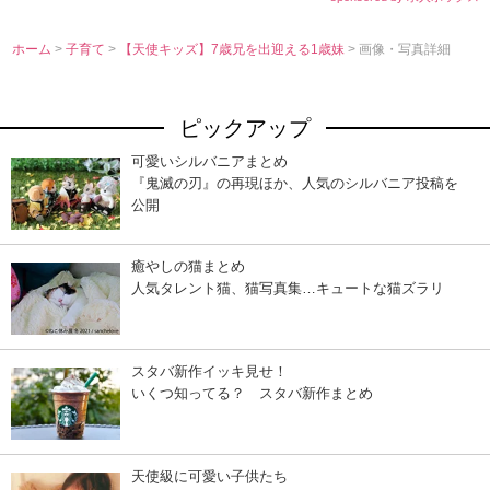
ホーム
>
子育て
>
【天使キッズ】7歳兄を出迎える1歳妹
> 画像・写真詳細
ピックアップ
可愛いシルバニアまとめ
『鬼滅の刃』の再現ほか、人気のシルバニア投稿を
公開
癒やしの猫まとめ
人気タレント猫、猫写真集…キュートな猫ズラリ
スタバ新作イッキ見せ！
いくつ知ってる？ スタバ新作まとめ
天使級に可愛い子供たち