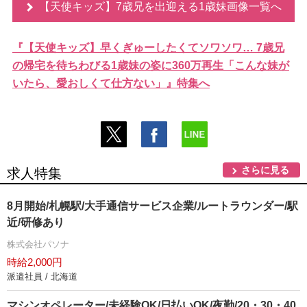
【天使キッズ】7歳兄を出迎える1歳妹画像一覧へ
『【天使キッズ】早くぎゅーしたくてソワソワ… 7歳兄
の帰宅を待ちわびる1歳妹の姿に360万再生「こんな妹が
いたら、愛おしくて仕方ない」』特集へ
さらに見る
求人特集
8月開始/札幌駅/大手通信サービス企業/ルートラウンダー/駅
近/研修あり
株式会社パソナ
時給2,000円
派遣社員 / 北海道
マシンオペレーター/未経験OK/日払いOK/夜勤/20・30・40