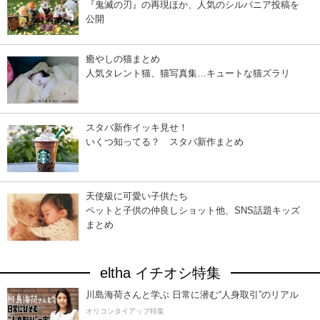
『鬼滅の刃』の再現ほか、人気のシルバニア投稿を
公開
癒やしの猫まとめ
人気タレント猫、猫写真集…キュートな猫ズラリ
スタバ新作イッキ見せ！
いくつ知ってる？ スタバ新作まとめ
天使級に可愛い子供たち
ペットと子供の仲良しショット他、SNS話題キッズ
まとめ
eltha イチオシ特集
川島海荷さんと学ぶ 日常に潜む“人身取引”のリアル
オリコンタイアップ特集