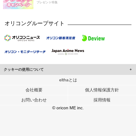
プレゼント特集
オリコングループサイト
クッキーの使用について
このサイトでは Cookie を使用して、ユーザーに合わせたコンテンツや広告の
elthaとは
表示、ソーシャル メディア機能の提供、広告の表示回数やクリック数の測定を
会社概要
個人情報保護方針
行っています。
また、ユーザーによるサイトの利用状況についても情報を収集し、ソーシャル
お問い合わせ
採用情報
メディアや広告配信、データ解析の各パートナーに提供しています。
各パートナーは、この情報とユーザーが各パートナーに提供した他の情報や、
© oricon ME inc.
ユーザーが各パートナーのサービスを使用したときに収集した他の情報を組み
合わせて使用することがあります。