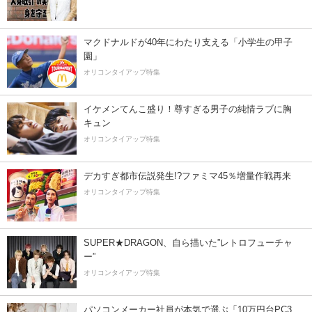
マクドナルドが40年にわたり支える「小学生の甲子
園」
オリコンタイアップ特集
イケメンてんこ盛り！尊すぎる男子の純情ラブに胸
キュン
オリコンタイアップ特集
デカすぎ都市伝説発生!?ファミマ45％増量作戦再来
オリコンタイアップ特集
SUPER★DRAGON、自ら描いた”レトロフューチャ
ー”
オリコンタイアップ特集
パソコンメーカー社員が本気で選ぶ「10万円台PC3