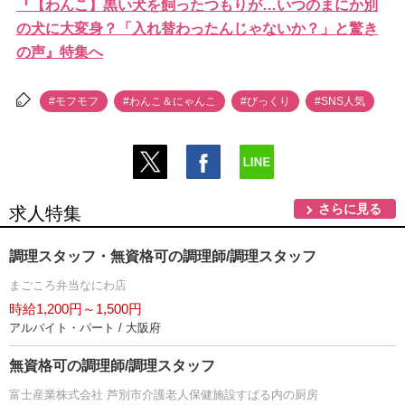
『【わんこ】黒い犬を飼ったつもりが…いつのまにか別
の犬に大変身？「入れ替わったんじゃないか？」と驚き
の声』特集へ
#モフモフ
#わんこ＆にゃんこ
#びっくり
#SNS人気
さらに見る
求人特集
調理スタッフ・無資格可の調理師/調理スタッフ
まごころ弁当なにわ店
時給1,200円～1,500円
アルバイト・パート / 大阪府
無資格可の調理師/調理スタッフ
富士産業株式会社 芦別市介護老人保健施設すばる内の厨房