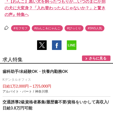
『【わんこ】黒い犬を飼ったつもりが…いつのまにか別
の犬に大変身？「入れ替わったんじゃないか？」と驚き
の声』特集へ
#モフモフ
#わんこ＆にゃんこ
#びっくり
#SNS人気
さらに見る
求人特集
歯科助手/未経験OK・扶養内勤務OK
Kデンタルオフィス
日給1万2,000円～1万5,000円
アルバイト・パート / 神奈川県
交通誘導2級資格者募集/履歴書不要/資格をいかして高収入/
日給3.8万円可能