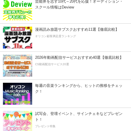
芸能界を志す10代～20代を応援！オーディション・
スクール情報はDeview
漫画読み放題サブスクおすすめ11選【徹底比較】
オリコン顧客満足度ランキング
2026年動画配信サービスおすすめ40選【徹底比較】
CS動画配信サービス20選
毎週の音楽ランキングから、ヒットの推移をチェッ
ク！
試写会、登壇イベント、サインチェキなどプレゼン
ト！
プレゼント特集