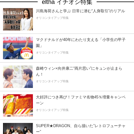
eltha イチオシ特集
川島海荷さんと学ぶ 日常に潜む“人身取引”のリアル
オリコンタイアップ特集
マクドナルドが40年にわたり支える「小学生の甲子
園」
オリコンタイアップ特集
森崎ウィン×向井康二“両片思い”にキュンが止まら
ん！
オリコンタイアップ特集
大好評につき再び！ファミマ名物45％増量キャンペ
ーン
オリコンタイアップ特集
SUPER★DRAGON、自ら描いた”レトロフューチャ
ー”