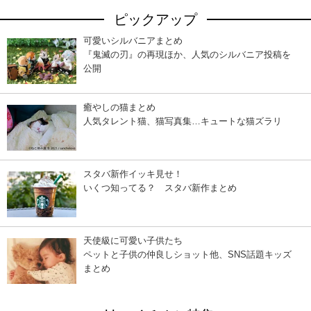
ピックアップ
可愛いシルバニアまとめ
『鬼滅の刃』の再現ほか、人気のシルバニア投稿を
公開
癒やしの猫まとめ
人気タレント猫、猫写真集…キュートな猫ズラリ
スタバ新作イッキ見せ！
いくつ知ってる？ スタバ新作まとめ
天使級に可愛い子供たち
ペットと子供の仲良しショット他、SNS話題キッズ
まとめ