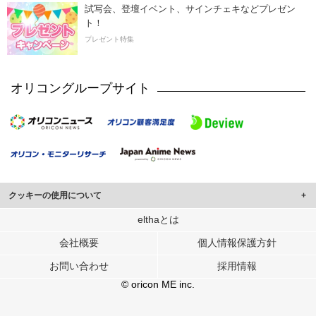
試写会、登壇イベント、サインチェキなどプレゼン
ト！
プレゼント特集
オリコングループサイト
クッキーの使用について
このサイトでは Cookie を使用して、ユーザーに合わせたコンテンツや広告の
elthaとは
表示、ソーシャル メディア機能の提供、広告の表示回数やクリック数の測定を
会社概要
個人情報保護方針
行っています。
また、ユーザーによるサイトの利用状況についても情報を収集し、ソーシャル
お問い合わせ
採用情報
メディアや広告配信、データ解析の各パートナーに提供しています。
各パートナーは、この情報とユーザーが各パートナーに提供した他の情報や、
© oricon ME inc.
ユーザーが各パートナーのサービスを使用したときに収集した他の情報を組み
合わせて使用することがあります。