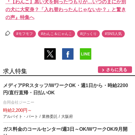
『【わんこ】黒い犬を飼ったつもりが…いつのまにか別
の犬に大変身？「入れ替わったんじゃないか？」と驚き
の声』特集へ
#モフモフ
#わんこ＆にゃんこ
#びっくり
#SNS人気
さらに見る
求人特集
メディアPRスタッフ/WワークOK・週1日から・時給2200
円/直行直帰・日払いOK
合同会社ジーニー
時給2,200円～
アルバイト・パート / 業務委託 / 大阪府
ガス料金のコールセンター/週3日～OK/WワークOK/9月開