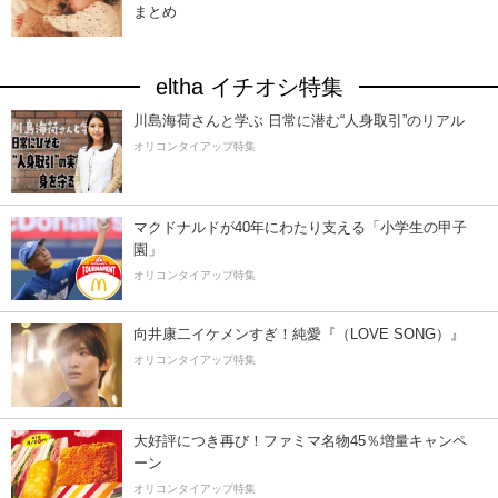
まとめ
eltha イチオシ特集
川島海荷さんと学ぶ 日常に潜む“人身取引”のリアル
オリコンタイアップ特集
マクドナルドが40年にわたり支える「小学生の甲子
園」
オリコンタイアップ特集
向井康二イケメンすぎ！純愛『（LOVE SONG）』
オリコンタイアップ特集
大好評につき再び！ファミマ名物45％増量キャンペ
ーン
オリコンタイアップ特集