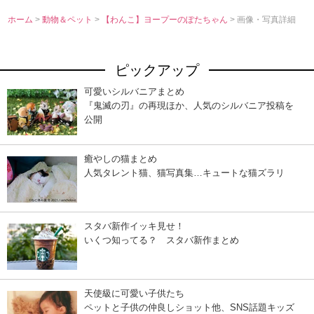
ホーム
>
動物＆ペット
>
【わんこ】ヨープーのぽたちゃん
> 画像・写真詳細
ピックアップ
可愛いシルバニアまとめ
『鬼滅の刃』の再現ほか、人気のシルバニア投稿を
公開
癒やしの猫まとめ
人気タレント猫、猫写真集…キュートな猫ズラリ
スタバ新作イッキ見せ！
いくつ知ってる？ スタバ新作まとめ
天使級に可愛い子供たち
ペットと子供の仲良しショット他、SNS話題キッズ