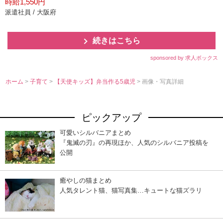
時給1,550円
派遣社員 / 大阪府
続きはこちら
sponsored by 求人ボックス
ホーム
>
子育て
>
【天使キッズ】弁当作る5歳児
> 画像・写真詳細
ピックアップ
可愛いシルバニアまとめ
『鬼滅の刃』の再現ほか、人気のシルバニア投稿を
公開
癒やしの猫まとめ
人気タレント猫、猫写真集…キュートな猫ズラリ