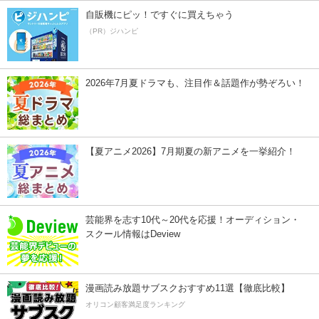
自販機にピッ！ですぐに買えちゃう
（PR）ジハンピ
2026年7月夏ドラマも、注目作＆話題作が勢ぞろい！
【夏アニメ2026】7月期夏の新アニメを一挙紹介！
芸能界を志す10代～20代を応援！オーディション・
スクール情報はDeview
漫画読み放題サブスクおすすめ11選【徹底比較】
オリコン顧客満足度ランキング