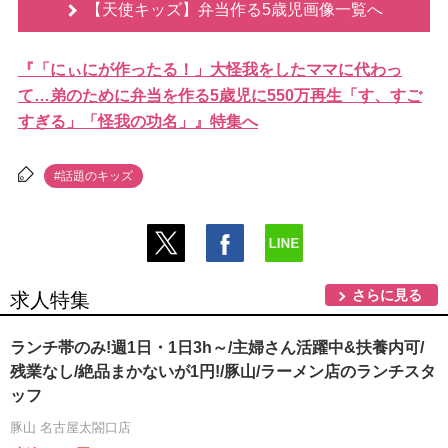
【天使キッズ】弁当作る5歳児画像一覧へ
『「にぃにが作ったる！」大怪我をしたママに代わっ
て…弟のために弁当を作る5歳児に550万再生「す、すご
すぎる」「怪我の功名」』特集へ
#話題のキッズ
さらに見る
求人特集
ランチ帯のみ!週1日・1日3h～/主婦さん活躍中&扶養内可/
残業なし/絶品まかないが1円!/豚山/ラーメン店のランチスタ
ッフ
豚山 名古屋太閤口店