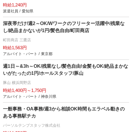
時給1,240円
派遣社員 / 愛知県
深夜帯だけ!週2～OK/Wワークのフリーター活躍中/残業な
し/絶品まかないが1円/髪色自由/町田商店
町田商店 三鷹店
時給1,563円
アルバイト・パート / 東京都
週1日～&3h～OK/残業なし/髪色自由!金髪もOK/絶品まかな
いがたったの1円/ホールスタッフ/豚山
豚山 横浜岡野店
時給1,400円～1,750円
アルバイト・パート / 神奈川県
一般事務・OA事務/週3から相談OK時間もエラベル動きの
ある事務駅チカ
パーソルテンプスタッフ株式会社