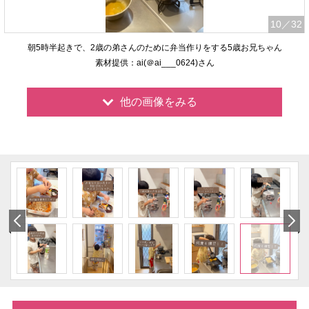
10
／32
朝5時半起きで、2歳の弟さんのために弁当作りをする5歳お兄ちゃん
素材提供：ai(＠ai___0624)さん
他の画像をみる