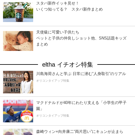
スタバ新作イッキ見せ！
いくつ知ってる？ スタバ新作まとめ
天使級に可愛い子供たち
ペットと子供の仲良しショット他、SNS話題キッズ
まとめ
eltha イチオシ特集
川島海荷さんと学ぶ 日常に潜む“人身取引”のリアル
オリコンタイアップ特集
マクドナルドが40年にわたり支える「小学生の甲子
園」
オリコンタイアップ特集
森崎ウィン×向井康二“両片思い”にキュンが止まら