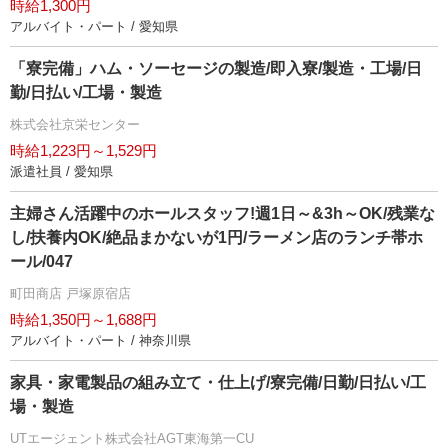
時給1,300円
アルバイト・パート / 愛知県
「寮完備」ハム・ソーセージの製造/即入寮/製造・工場/日
勤/日払い/工場・製造
株式会社京栄センター
時給1,223円～1,529円
派遣社員 / 愛知県
主婦さん活躍中のホールスタッフ!週1日～&3h～OK/残業な
し/扶養内OK/絶品まかないが1円/ラーメン店のランチ帯ホ
ール/047
町田商店 戸塚原宿店
時給1,350円～1,688円
アルバイト・パート / 神奈川県
家具・家電製品の組み立て・仕上げ/寮完備/日勤/日払い/工
場・製造
UTエージェント株式会社AGT東海第一CU