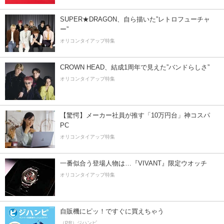
SUPER★DRAGON、自ら描いた”レトロフューチャ
ー”
オリコンタイアップ特集
CROWN HEAD、結成1周年で見えた”バンドらしさ”
オリコンタイアップ特集
【驚愕】メーカー社員が推す「10万円台」神コスパ
PC
オリコンタイアップ特集
一番似合う登場人物は…『VIVANT』限定ウオッチ
オリコンタイアップ特集
自販機にピッ！ですぐに買えちゃう
（PR）ジハンピ