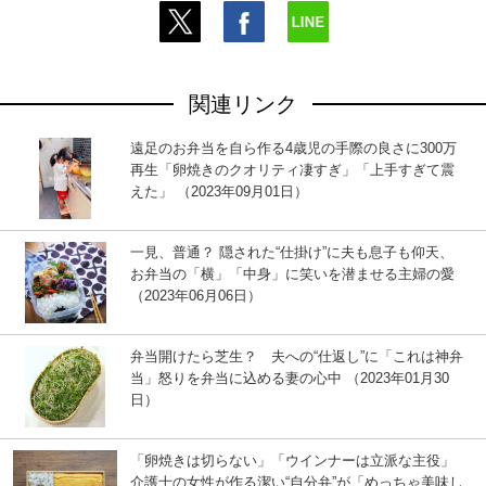
関連リンク
遠足のお弁当を自ら作る4歳児の手際の良さに300万
再生「卵焼きのクオリティ凄すぎ」「上手すぎて震
えた」 （2023年09月01日）
一見、普通？ 隠された“仕掛け”に夫も息子も仰天、
お弁当の「横」「中身」に笑いを潜ませる主婦の愛
（2023年06月06日）
弁当開けたら芝生？ 夫への“仕返し”に「これは神弁
当」怒りを弁当に込める妻の心中 （2023年01月30
日）
「卵焼きは切らない」「ウインナーは立派な主役」
介護士の女性が作る潔い“自分弁”が「めっちゃ美味し