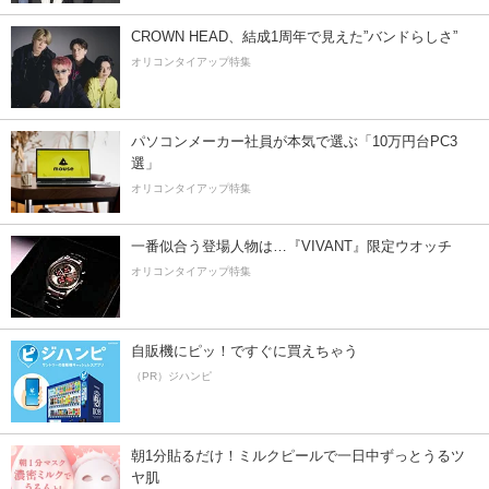
CROWN HEAD、結成1周年で見えた”バンドらしさ”
オリコンタイアップ特集
パソコンメーカー社員が本気で選ぶ「10万円台PC3
選」
オリコンタイアップ特集
一番似合う登場人物は…『VIVANT』限定ウオッチ
オリコンタイアップ特集
自販機にピッ！ですぐに買えちゃう
（PR）ジハンピ
朝1分貼るだけ！ミルクピールで一日中ずっとうるツ
ヤ肌