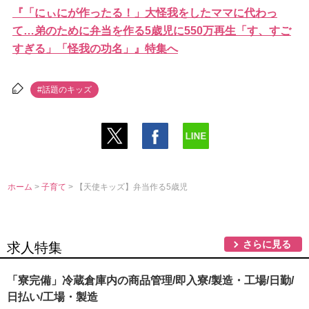
『「にぃにが作ったる！」大怪我をしたママに代わっ
て…弟のために弁当を作る5歳児に550万再生「す、すご
すぎる」「怪我の功名」』特集へ
#話題のキッズ
ホーム
>
子育て
> 【天使キッズ】弁当作る5歳児
さらに見る
求人特集
「寮完備」冷蔵倉庫内の商品管理/即入寮/製造・工場/日勤/
日払い/工場・製造