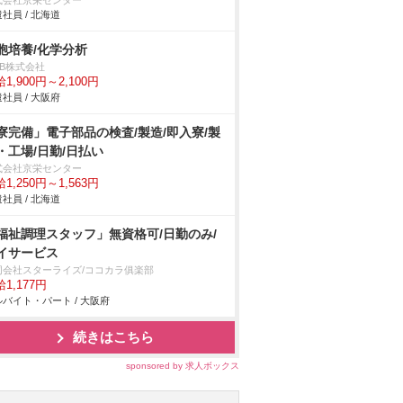
式会社京栄センター
社員 / 北海道
胞培養/化学分析
DB株式会社
1,900円～2,100円
社員 / 大阪府
寮完備」電子部品の検査/製造/即入寮/製
・工場/日勤/日払い
式会社京栄センター
1,250円～1,563円
社員 / 北海道
福祉調理スタッフ」無資格可/日勤のみ/
イサービス
同会社スターライズ/ココカラ俱楽部
1,177円
バイト・パート / 大阪府
続きはこちら
sponsored by 求人ボックス