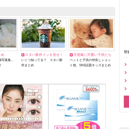
登
とめ
スタバ新作イッキ見せ！
天使級に可愛い子供たち
猫写真集…
いくつ知ってる？ スタバ新
ペットと子供の仲良しショッ
リ
作まとめ
ト他、SNS話題キッズまとめ