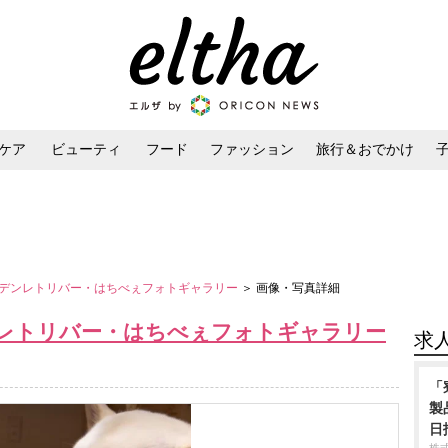
ケア
ビューティ
フード
ファッション
旅行＆おでかけ
ンケア
ダイエット・ボディケア
ヘアスタイル・ヘアアレンジ
デンレトリバー・はちべぇフォトギャラリー
＞ 画像・写真詳細
レトリバー・はちべぇフォトギャラリー
求
「
製
日