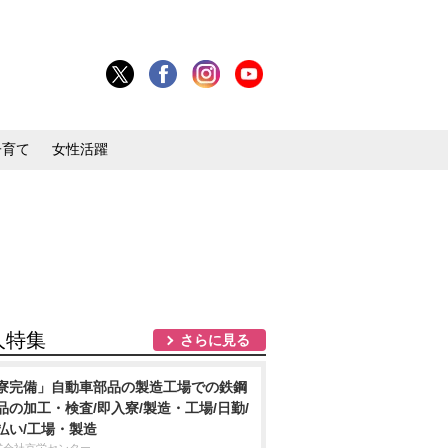
子育て
女性活躍
人特集
さらに見る
寮完備」自動車部品の製造工場での鉄鋼
品の加工・検査/即入寮/製造・工場/日勤/
払い/工場・製造