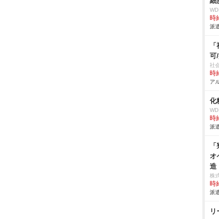
細
W
時給
派遣
「
可
社
時給
アル
化
W
時給
派遣
「
オ
造
株
時給
派遣
リ