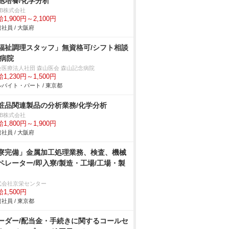
胞培養/化学分析
DB株式会社
1,900円～2,100円
社員 / 大阪府
福祉調理スタッフ」無資格可/シフト相談
/病院
会医療法人社団 森山医会 森山記念病院
1,230円～1,500円
バイト・パート / 東京都
粧品関連製品の分析業務/化学分析
DB株式会社
1,800円～1,900円
社員 / 大阪府
寮完備」金属加工処理業務、検査、機械
ペレーター/即入寮/製造・工場/工場・製
式会社京栄センター
1,500円
社員 / 東京都
ーダー/配当金・手続きに関するコールセ