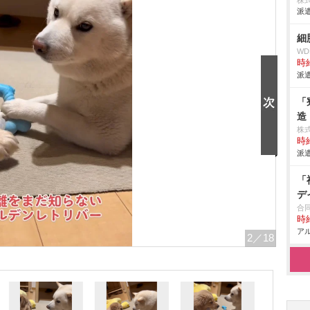
株
派遣
細
W
時給
派遣
「
造
株
時給
派遣
「
デ
合
時給
アル
2
／18