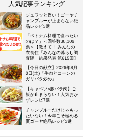
人気記事ランキング
ジュワッと旨い！ゴーヤチ
ャンプルーが止まらない絶
品レシピ3選
「ベトナム料理で食べたい
のは？」＜回答数38,109
票＞【教えて！ みんなの
衣食住「みんなの暮らし調
査隊」結果発表 第615回】
【今日の献立】2026年8月
8日(土)「牛肉とコーンの
ガリバタ炒め」
【キャベツ×豚バラ肉】ご
飯が止まらない！人気おか
ずレシピ7選
チャンプルーだけじゃもっ
たいない！今年こそ極める
夏ゴーヤ絶品レシピ3選