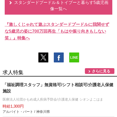
スタンダードプードル＆トイプーと暮らす5歳児画
像一覧へ
『激しくじゃれて遊ぶスタンダードプードルに我関せず
な5歳児の姿に700万回再生「もはや振り向きもしない
笑」』特集へ
さらに見る
求人特集
「福祉調理スタッフ」無資格可/シフト相談可/介護老人保健
施設
医療法人社団かもめ成人疾病予防会/介護老人保健 シオンよこはま
時給1,300円
アルバイト・パート / 神奈川県