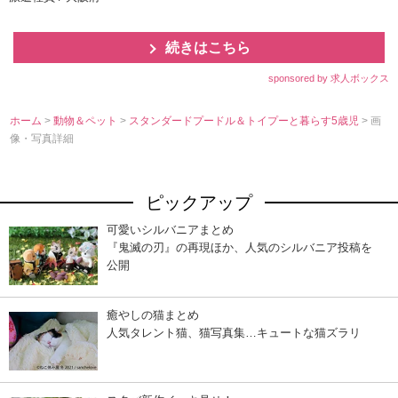
続きはこちら
sponsored by 求人ボックス
ホーム
>
動物＆ペット
>
スタンダードプードル＆トイプーと暮らす5歳児
> 画
像・写真詳細
ピックアップ
可愛いシルバニアまとめ
『鬼滅の刃』の再現ほか、人気のシルバニア投稿を
公開
癒やしの猫まとめ
人気タレント猫、猫写真集…キュートな猫ズラリ