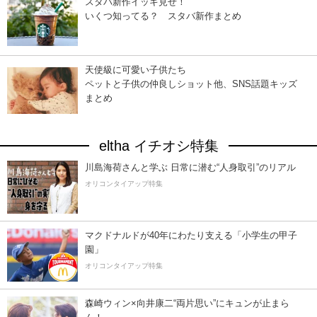
スタバ新作イッキ見せ！
いくつ知ってる？ スタバ新作まとめ
天使級に可愛い子供たち
ペットと子供の仲良しショット他、SNS話題キッズ
まとめ
eltha イチオシ特集
川島海荷さんと学ぶ 日常に潜む“人身取引”のリアル
オリコンタイアップ特集
マクドナルドが40年にわたり支える「小学生の甲子
園」
オリコンタイアップ特集
森崎ウィン×向井康二“両片思い”にキュンが止まら