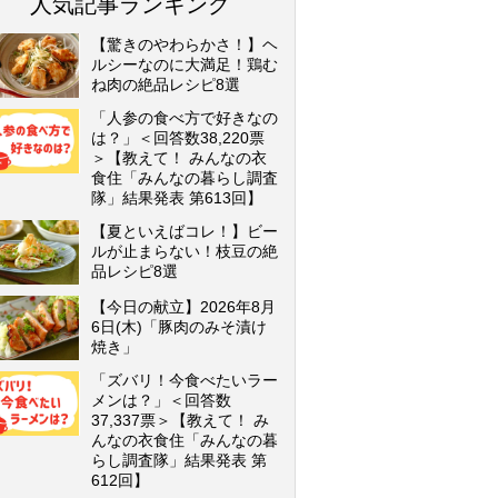
人気記事ランキング
【驚きのやわらかさ！】ヘ
ルシーなのに大満足！鶏む
ね肉の絶品レシピ8選
「人参の食べ方で好きなの
は？」＜回答数38,220票
＞【教えて！ みんなの衣
食住「みんなの暮らし調査
隊」結果発表 第613回】
【夏といえばコレ！】ビー
ルが止まらない！枝豆の絶
品レシピ8選
【今日の献立】2026年8月
6日(木)「豚肉のみそ漬け
焼き」
「ズバリ！今食べたいラー
メンは？」＜回答数
37,337票＞【教えて！ み
んなの衣食住「みんなの暮
らし調査隊」結果発表 第
612回】