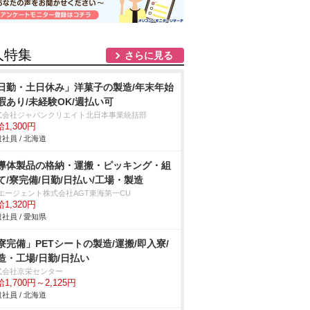
人特集
さらに見る
日勤・土日休み」洋菓子の製造/年末年始
暇あり/未経験OK/週払い可
式会社ジャパンクリエイト北日本事業統括部
1,300円
社員 / 北海道
導体製品の格納・運搬・ピッキング・組
て/寮完備/日勤/日払い/工場・製造
Tエージェント株式会社AGT東海第一CU
1,320円
社員 / 愛知県
寮完備」PETシートの製造/運搬/即入寮/
造・工場/日勤/日払い
式会社京栄センター
1,700円～2,125円
社員 / 北海道