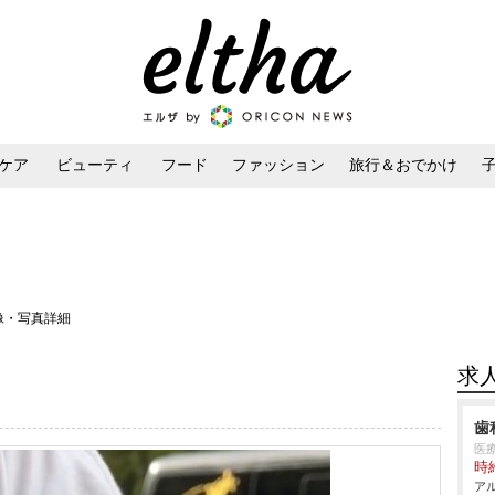
ケア
ビューティ
フード
ファッション
旅行＆おでかけ
ンケア
ダイエット・ボディケア
ヘアスタイル・ヘアアレンジ
像・写真詳細
求
歯
医
時給
アル