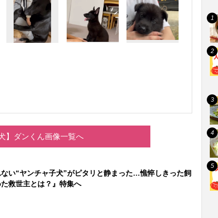
犬】ダンくん画像一覧へ
ない“ヤンチャ子犬”がピタリと静まった…憔悴しきった飼
めた救世主とは？』特集へ