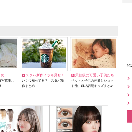
登
とめ
スタバ新作イッキ見せ！
天使級に可愛い子供たち
猫写真集…
いくつ知ってる？ スタバ新
ペットと子供の仲良しショッ
リ
作まとめ
ト他、SNS話題キッズまとめ