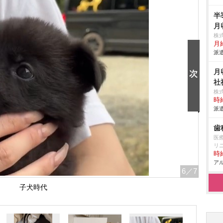
半
月
株
月
派遣
月
社
株
時給
派遣
歯
医
リ
時給
アル
6
／7
子犬時代