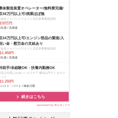
導体製造装置オペレーター/無料寮完備/
収36万円以上可/残業ほぼ無
式会社ジャパンクリエイト北日本事業統括部
給33万円
社員 / 北海道
収34万円以上可/エンジン部品の製造/入
祝い金・慰労金の支給あり
式会社ジャパンクリエイト北日本事業統括部
1,450円
社員 / 北海道
科助手/未経験OK・扶養内勤務OK
療法人社団ふれあいヘルスケア 横浜山手デンタルク
ニック
1,250円
バイト・パート / 神奈川県
続きはこちら
sponsored by 求人ボックス