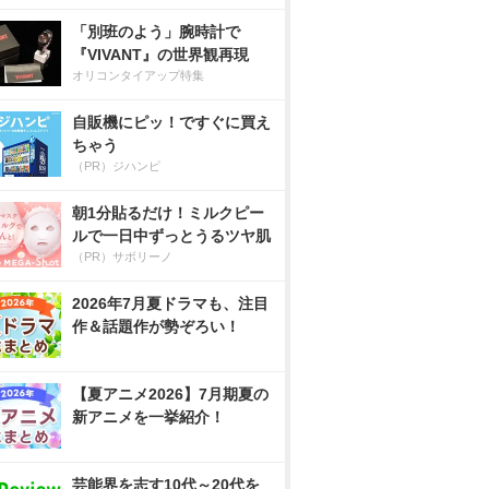
「別班のよう」腕時計で
『VIVANT』の世界観再現
オリコンタイアップ特集
自販機にピッ！ですぐに買え
ちゃう
（PR）ジハンピ
朝1分貼るだけ！ミルクピー
ルで一日中ずっとうるツヤ肌
（PR）サボリーノ
2026年7月夏ドラマも、注目
作＆話題作が勢ぞろい！
【夏アニメ2026】7月期夏の
新アニメを一挙紹介！
芸能界を志す10代～20代を