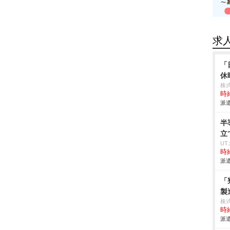
求
「
休
株
時給
派遣
半
立
U
時給
派遣
「
製
株
時給
派遣