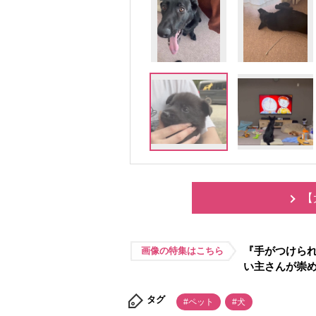
【
『手がつけられ
画像の特集はこちら
い主さんが崇
タグ
#ペット
#犬